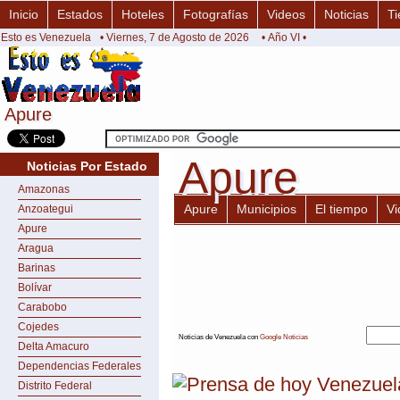
Inicio
Estados
Hoteles
Fotografías
Videos
Noticias
Ti
Esto es Venezuela
• Viernes, 7 de Agosto de 2026
• Año VI •
Apure
Apure
Apure
Apure
Noticias Por Estado
Amazonas
Apure
Municipios
El tiempo
Vi
Anzoategui
Apure
Aragua
Barinas
Bolívar
Carabobo
Cojedes
Noticias de Venezuela con
Google Noticias
Delta Amacuro
Dependencias Federales
Distrito Federal