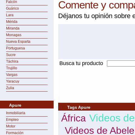
Comente y compar
Falcón
Guárico
Déjanos tu opinión sobre e
Lara
Mérida
Miranda
Monagas
Nueva Esparta
Portuguesa
Sucre
Táchira
Busca tu producto
Trujillo
Vargas
Yaracuy
Zulia
Apure
Tags Apure
Inmobiliaria
Videos de
África
Empleo
Motor
Videos de Abele
Formación