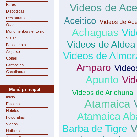
Videos de Ace
Bares
Discotecas
Aceitico
Restaurantes
Videos de Ace
Ocio
Achaguas
Vid
Monumentos y entorno
Viajar
Videos de Aldea
Buscando a ...
Alojarse
Videos de Almor
Comer
Amparo
Farmacias
Video
Gasolineras
Apurito
Vid
Menú principal
Videos de Arichuna
Inicio
Atamaica
Estados
Hoteles
Atamaica Ab
Fotografías
Videos
V
Barba de Tigre
Noticias