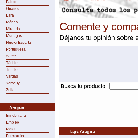
Falcón
Guárico
Lara
Mérida
Comente y compar
Miranda
Monagas
Déjanos tu opinión sobre e
Nueva Esparta
Portuguesa
Sucre
Táchira
Trujillo
Vargas
Yaracuy
Busca tu producto
Zulia
Aragua
Inmobiliaria
Empleo
Motor
Tags Aragua
Formación