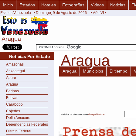
Inicio
Estados
Hoteles
Fotografías
Videos
Noticias
Ti
Esto es Venezuela
• Domingo, 9 de Agosto de 2026
• Año VI •
Aragua
Aragua
Aragua
Aragua
Noticias Por Estado
Amazonas
Aragua
Municipios
El tiempo
Anzoategui
Apure
Aragua
Barinas
Bolívar
Carabobo
Cojedes
Noticias de Venezuela con
Google Noticias
Delta Amacuro
Dependencias Federales
Distrito Federal