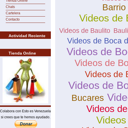
Tienda Online
Barrio
Chats
Cartelera
Videos de 
Contacto
Videos de Baulito
Bauli
Actividad Reciente
Videos de Boca de
Videos de Bo
Tienda Online
Videos de Bo
Videos de 
Videos de B
Vide
Bucares
Videos de
Colabora con Esto es Venezuela
Videos
si crees que te hemos ayudado.