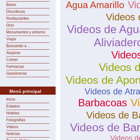
Vi
Agua Amarillo
Bares
Discotecas
Videos 
Restaurantes
Videos de Agu
Ocio
Monumentos y entorno
Aliviader
Viajar
Buscando a ...
Video
Alojarse
Comer
Videos 
Farmacias
Gasolineras
Videos de Apon
Videos de Atr
Menú principal
V
Barbacoas
Inicio
Estados
Videos de Ba
Hoteles
Fotografías
Videos de Ba
Videos
Noticias
Videos d