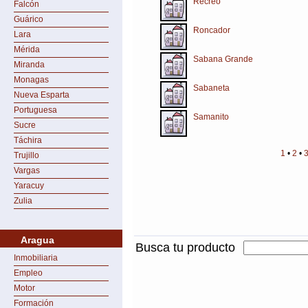
Recreo
Falcón
Guárico
Roncador
Lara
Mérida
Sabana Grande
Miranda
Monagas
Sabaneta
Nueva Esparta
Portuguesa
Samanito
Sucre
Táchira
1
•
2
•
Trujillo
Vargas
Yaracuy
Zulia
Aragua
Busca tu producto
Inmobiliaria
Empleo
Motor
Formación