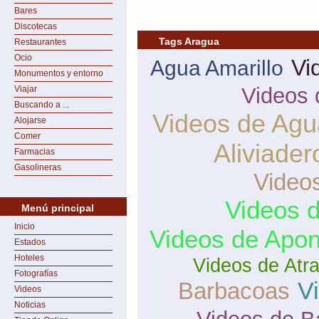
Bares
Discotecas
Tags Aragua
Restaurantes
Ocio
Vi
Agua Amarillo
Monumentos y entorno
Videos 
Viajar
Buscando a ...
Videos de Agu
Alojarse
Comer
Aliviader
Farmacias
Gasolineras
Video
Videos 
Menú principal
Inicio
Videos de Apon
Estados
Hoteles
Videos de Atr
Fotografías
V
Barbacoas
Videos
Noticias