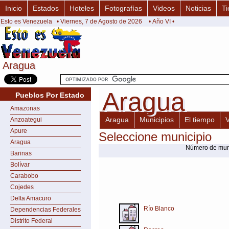
Inicio
Estados
Hoteles
Fotografías
Videos
Noticias
Ti
Esto es Venezuela
• Viernes, 7 de Agosto de 2026
• Año VI •
Aragua
Aragua
Aragua
Aragua
Pueblos Por Estado
Amazonas
Aragua
Municipios
El tiempo
Anzoategui
Apure
Seleccione municipio
Aragua
Número de muni
Barinas
Bolívar
Carabobo
Cojedes
Delta Amacuro
Río Blanco
Dependencias Federales
Distrito Federal