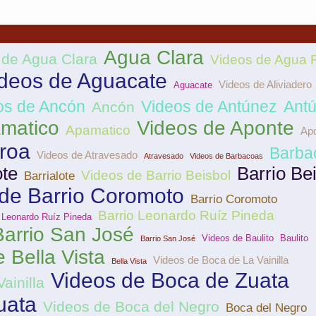
Agua Clara
 de Agua Clara
Videos de Agua F
deos de Aguacate
Videos de Aliviadero
Aguacate
os de Ancón
Videos de Antúnez
Ant
Ancón
matico
Videos de Aponte
Apamatico
Ap
roa
Barba
Videos de Atravesado
Atravesado
Videos de Barbacoas
ote
Barrio Be
Videos de Barrio Beisbol
Barrialote
de Barrio Coromoto
Barrio Coromoto
Barrio Leonardo Ruíz Pineda
o Leonardo Ruíz Pineda
Barrio San José
Videos de Baulito
Baulito
Barrio San José
 Bella Vista
Videos de Boca de La Vainilla
Bella Vista
Videos de Boca de Zuata
ainilla
uata
Videos de Boca del Negro
Boca del Negro