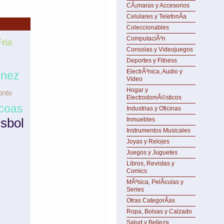
CÃ¡maras y Accesorios
Celulares y TelefonÃ­a
Coleccionables
ComputaciÃ³n
ria
Consolas y Videojuegos
Deportes y Fitness
ElectrÃ³nica, Audio y
únez
Video
Hogar y
onte
ElectrodomÃ©sticos
coas
Industrias y Oficinas
isbol
Inmuebles
Instrumentos Musicales
Joyas y Relojes
Juegos y Juguetes
Libros, Revistas y
Comics
MÃºsica, PelÃ­culas y
Series
Otras CategorÃ­as
Ropa, Bolsas y Calzado
Salud y Belleza