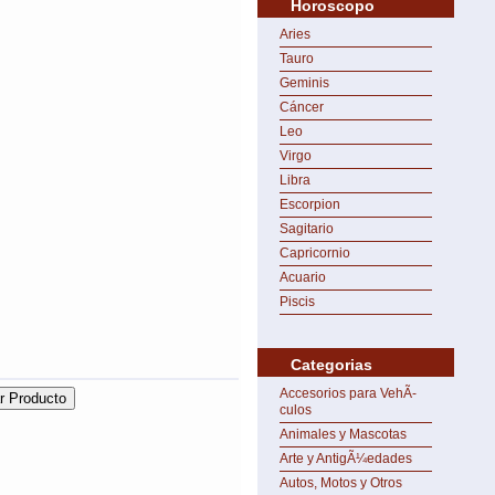
Horoscopo
Aries
Tauro
Geminis
Cáncer
Leo
Virgo
Libra
Escorpion
Sagitario
Capricornio
Acuario
Piscis
Categorias
Accesorios para VehÃ­
culos
Animales y Mascotas
Arte y AntigÃ¼edades
Autos, Motos y Otros