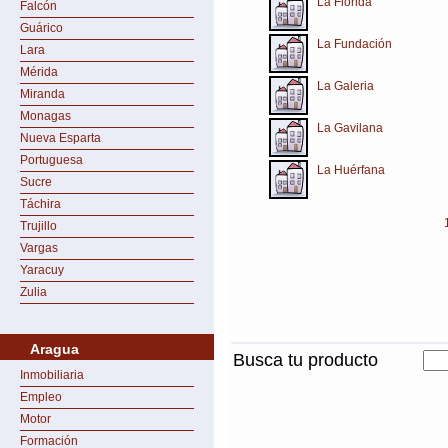
La Florida
Falcón
Guárico
La Fundación
Lara
Mérida
La Galeria
Miranda
Monagas
La Gavilana
Nueva Esparta
Portuguesa
La Huérfana
Sucre
Táchira
Trujillo
Vargas
Yaracuy
Zulia
Aragua
Busca tu producto
Inmobiliaria
Empleo
Motor
Formación