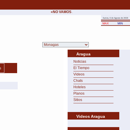
«NO VAMOS A CEDER NUNCA AL CHANTAJE D
Jueves, 6 de Agosto de 2026
MAX
MIN
Aragua
Noticias
s
El Tiempo
Videos
Chats
Hoteles
Planos
Sitios
Videos Aragua