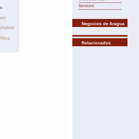
Servicios
da
aso
Negocios de Aragua
ñadote
 Rico
Relacionados