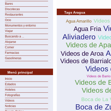
Bares
Discotecas
Tags Aragua
Restaurantes
Videos
Ocio
Agua Amarillo
Monumentos y entorno
Vi
Agua Fria
Viajar
Aliviadero
Vide
Buscando a ...
Alojarse
Videos de Apa
Comer
A
Videos de Aroa
Farmacias
Gasolineras
Videos de Barrial
Videos 
Menú principal
Videos de Barri
Inicio
Videos de 
Estados
Videos de
Hoteles
Fotografías
Boca de La V
Videos
Boca de Z
Noticias