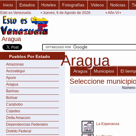
Inicio
Estados
Hoteles
Fotografías
Videos
Noticias
Ti
Esto es Venezuela
• Jueves, 6 de Agosto de 2026
• Año VI •
Aragua
Aragua
Aragua
Aragua
Pueblos Por Estado
Amazonas
Aragua
Municipios
El tiem
Anzoategui
Apure
Seleccione municipi
Aragua
Número 
Barinas
Bolívar
Carabobo
Cojedes
Delta Amacuro
La Esperanza
Dependencias Federales
Distrito Federal