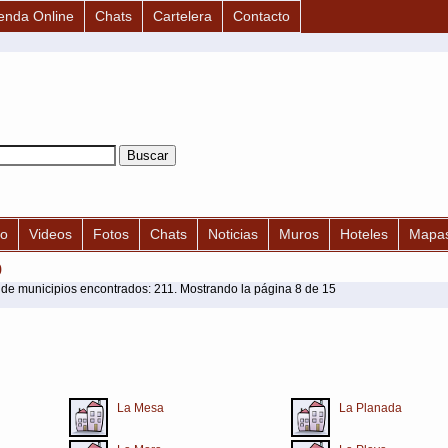
enda Online
Chats
Cartelera
Contacto
po
Videos
Fotos
Chats
Noticias
Muros
Hoteles
Mapa
o
de municipios encontrados: 211. Mostrando la página 8 de 15
La Mesa
La Planada