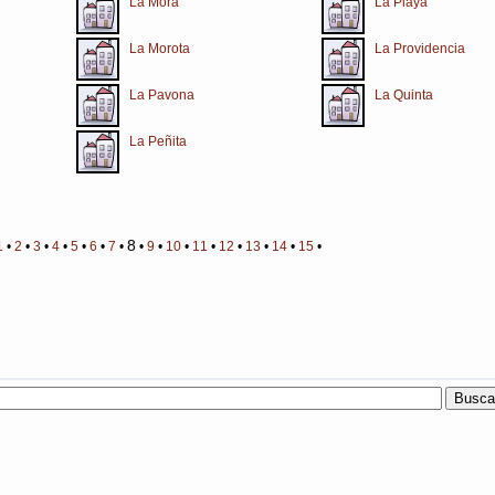
La Mora
La Playa
La Morota
La Providencia
La Pavona
La Quinta
La Peñita
8
1
•
2
•
3
•
4
•
5
•
6
•
7
•
•
9
•
10
•
11
•
12
•
13
•
14
•
15
•