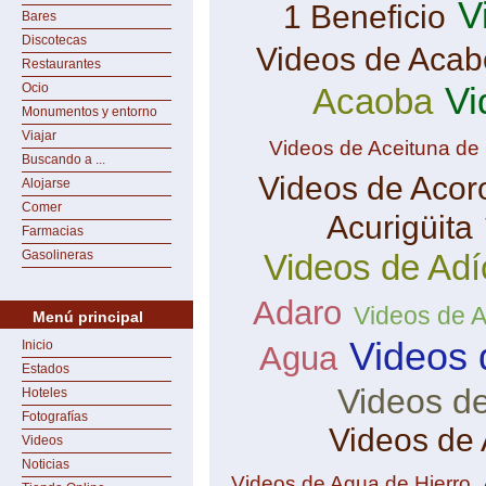
V
1 Beneficio
Bares
Discotecas
Videos de Aca
Restaurantes
Vi
Ocio
Acaoba
Monumentos y entorno
Viajar
Videos de Aceituna de
Buscando a ...
Videos de Acor
Alojarse
Comer
Acurigüita
Farmacias
Gasolineras
Videos de Adí
Adaro
Videos de 
Menú principal
Videos 
Inicio
Agua
Estados
Videos d
Hoteles
Fotografías
Videos de
Videos
Noticias
Videos de Agua de Hierro