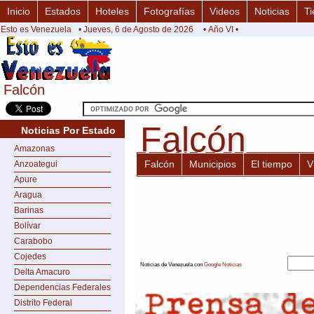
Inicio
Estados
Hoteles
Fotografías
Videos
Noticias
Ti
Esto es Venezuela
• Jueves, 6 de Agosto de 2026
• Año VI •
Falcón
Falcón
Falcón
Falcón
Noticias Por Estado
Amazonas
Falcón
Municipios
El tiempo
V
Anzoategui
Apure
Aragua
Barinas
Bolívar
Carabobo
Cojedes
Noticias de Venezuela con
Google Noticias
Delta Amacuro
Dependencias Federales
Distrito Federal