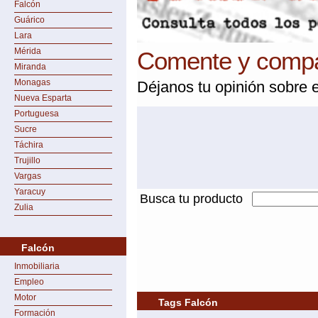
Falcón
Guárico
Lara
Mérida
Comente y compar
Miranda
Monagas
Déjanos tu opinión sobre e
Nueva Esparta
Portuguesa
Sucre
Táchira
Trujillo
Vargas
Yaracuy
Busca tu producto
Zulia
Falcón
Inmobiliaria
Empleo
Motor
Tags Falcón
Formación