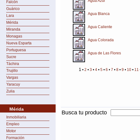
Agua Azul
Falcón
Guárico
Agua Blanca
Lara
Mérida
Agua Caliente
Miranda
Monagas
Agua Colorada
Nueva Esparta
Portuguesa
Agua de Las Flores
Sucre
Táchira
1
•
2
•
3
•
4
•
5
•
6
•
7
•
8
•
9
•
10
•
11
Trujillo
Vargas
Yaracuy
Zulia
Mérida
Busca tu producto
Inmobiliaria
Empleo
Motor
Formación