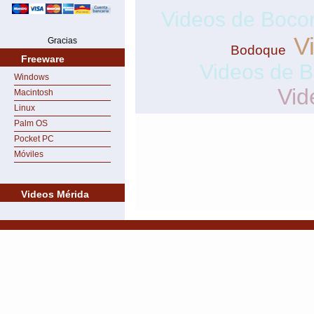
Videos de Boco
V
Gracias
Bodoque
Freeware
Videos de B
Windows
Vid
Macintosh
Linux
Palm OS
Pocket PC
Móviles
Videos Mérida