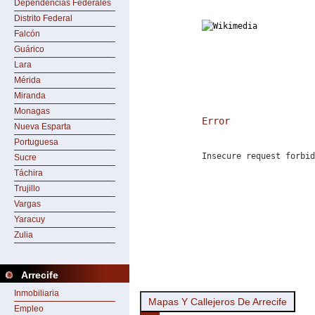
Dependencias Federales
Distrito Federal
Falcón
Guárico
Lara
Mérida
Miranda
Monagas
Error
Nueva Esparta
Portuguesa
Insecure request forbid
Sucre
Táchira
Trujillo
Vargas
Yaracuy
Zulia
Arrecife
Inmobiliaria
Mapas Y Callejeros De Arrecife
Empleo