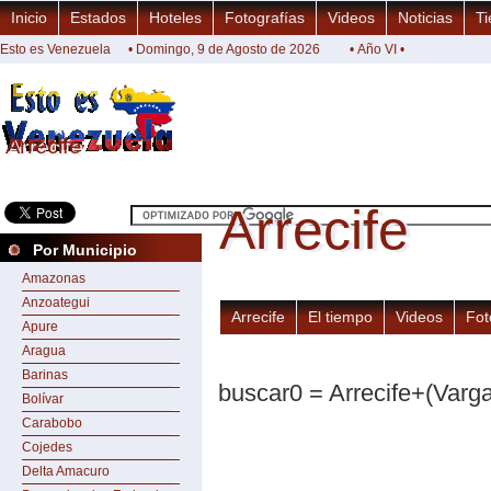
Inicio
Estados
Hoteles
Fotografías
Videos
Noticias
Ti
Esto es Venezuela
• Domingo, 9 de Agosto de 2026
• Año VI •
Arrecife
Arrecife
Arrecife
Arrecife
Por Municipio
Amazonas
Anzoategui
Arrecife
El tiempo
Videos
Fot
Apure
Aragua
Barinas
buscar0 = Arrecife+(Varg
Bolívar
Carabobo
Cojedes
Delta Amacuro