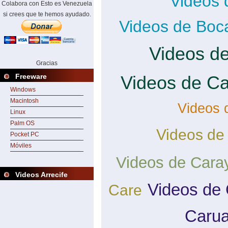
Videos 
Colabora con Esto es Venezuela
si crees que te hemos ayudado.
Videos de Boc
Videos d
Gracias
Videos de C
Freeware
Windows
Macintosh
Videos 
Linux
Palm OS
Videos de
Pocket PC
Móviles
Videos de Cara
Videos Arrecife
Videos de 
Care
Caru