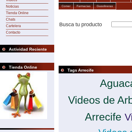
Videos
Comer
Farmacias
Gasolineras
Noticias
Tienda Online
Chats
Busca tu producto
Cartelera
Contacto
Actividad Reciente
Tienda Online
Tags Arrecife
Aguaca
Videos de Arb
Arrecife
V