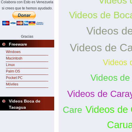
Videos 
Colabora con Esto es Venezuela
si crees que te hemos ayudado.
Videos de Boc
Videos d
Gracias
Videos de C
Freeware
Windows
Macintosh
Videos 
Linux
Palm OS
Videos de
Pocket PC
Móviles
Videos de Cara
Videos Boca de
Videos de 
Care
Tacagua
Caru