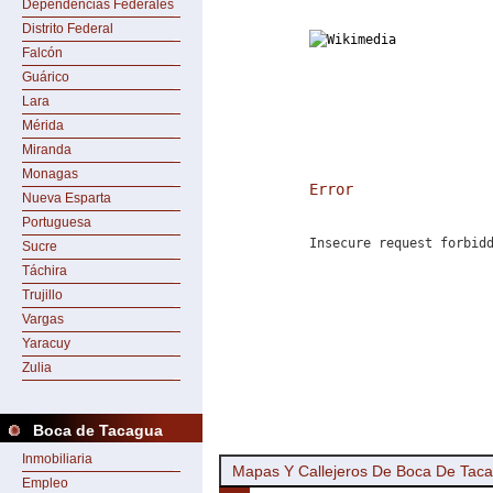
Dependencias Federales
Distrito Federal
Falcón
Guárico
Lara
Mérida
Miranda
Monagas
Error
Nueva Esparta
Portuguesa
Insecure request forbid
Sucre
Táchira
Trujillo
Vargas
Yaracuy
Zulia
Boca de Tacagua
Inmobiliaria
Mapas Y Callejeros De Boca De Tac
Empleo