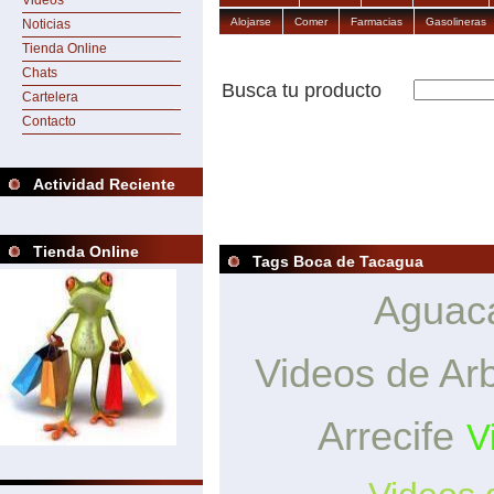
Videos
Alojarse
Comer
Farmacias
Gasolineras
Noticias
Tienda Online
Chats
Busca tu producto
Cartelera
Contacto
Actividad Reciente
Tienda Online
Tags Boca de Tacagua
Aguaca
Videos de Arb
Arrecife
V