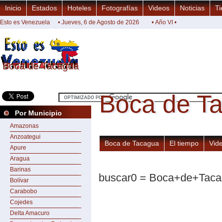
Inicio
Estados
Hoteles
Fotografías
Videos
Noticias
Ti
Esto es Venezuela
• Jueves, 6 de Agosto de 2026
• Año VI •
Boca de Tacagua
Boca de Tacagua
Boca de T
Boca de T
Por Municipio
Amazonas
Anzoategui
Boca de Tacagua
El tiempo
Vid
Apure
Aragua
Barinas
buscar0 = Boca+de+Taca
Bolívar
Carabobo
Cojedes
Delta Amacuro