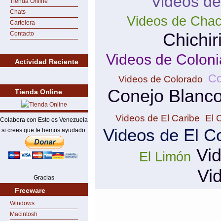
Videos de
Tienda Online
Chats
Videos de Cha
Cartelera
Chichir
Contacto
Videos de Coloni
Actividad Reciente
Co
Videos de Colorado
Conejo Blanc
Tienda Online
Videos de El Caribe
El 
Colabora con Esto es Venezuela
Videos de El C
si crees que te hemos ayudado.
Vi
El Limón
Vi
Gracias
Freeware
Windows
Macintosh