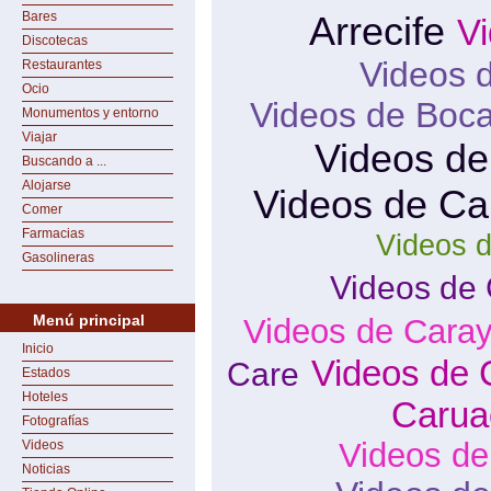
Bares
Arrecife
Vi
Discotecas
Videos d
Restaurantes
Ocio
Videos de Boc
Monumentos y entorno
Viajar
Videos de
Buscando a ...
Alojarse
Videos de C
Comer
Farmacias
Videos 
Gasolineras
Videos de 
Menú principal
Videos de Cara
Inicio
Videos de 
Care
Estados
Hoteles
Carua
Fotografías
Videos de
Videos
Noticias