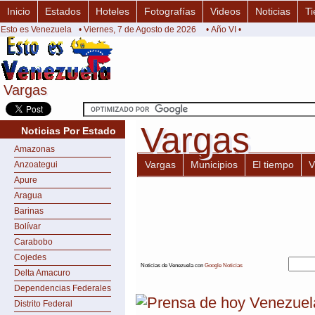
Inicio
Estados
Hoteles
Fotografías
Videos
Noticias
Ti
Esto es Venezuela
• Viernes, 7 de Agosto de 2026
• Año VI •
Vargas
Vargas
Vargas
Vargas
Noticias Por Estado
Amazonas
Vargas
Municipios
El tiempo
V
Anzoategui
Apure
Aragua
Barinas
Bolívar
Carabobo
Cojedes
Noticias de Venezuela con
Google Noticias
Delta Amacuro
Dependencias Federales
Distrito Federal