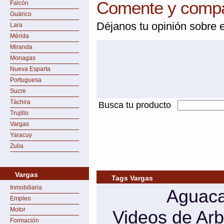
Comente y compar
Falcón
Guárico
Déjanos tu opinión sobre e
Lara
Mérida
Miranda
Monagas
Nueva Esparta
Portuguesa
Sucre
Táchira
Busca tu producto
Trujillo
Vargas
Yaracuy
Zulia
Vargas
Tags Vargas
Inmobiliaria
Aguaca
Empleo
Motor
Videos de Arb
Formación