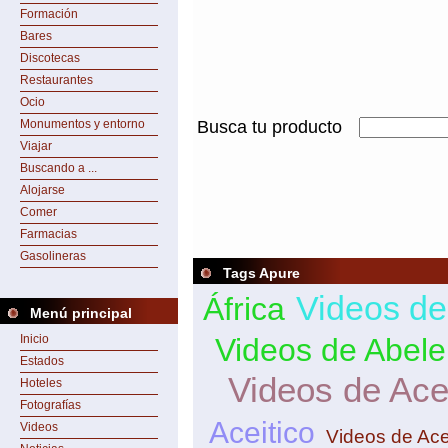
Formación
Bares
Discotecas
Restaurantes
Ocio
Monumentos y entorno
Busca tu producto
Viajar
Buscando a ...
Alojarse
Comer
Farmacias
Gasolineras
Tags Apure
Videos de
África
Menú principal
Inicio
Videos de Abele
Estados
Videos de Ace
Hoteles
Fotografías
Aceitico
Videos
Videos de Ace