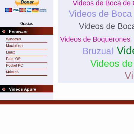
Videos de Boca de 
Videos de Boca
Gracias
Videos de Boc
Freeware
Videos de Boquerones
Windows
Macintosh
Vid
Bruzual
Linux
Palm OS
Videos de
Pocket PC
V
Móviles
Videos Apure