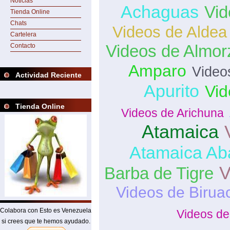
Noticias
Achaguas
Vid
Tienda Online
Chats
Videos de Aldea
Cartelera
Videos de Almor
Contacto
Amparo
Video
Actividad Reciente
Apurito
Vid
Tienda Online
Videos de Arichuna
Atamaica
Atamaica Ab
V
Barba de Tigre
Videos de Birua
Colabora con Esto es Venezuela
Videos de
si crees que te hemos ayudado.