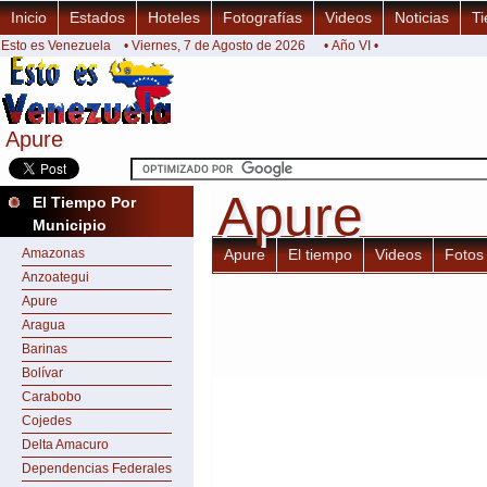
Inicio
Estados
Hoteles
Fotografías
Videos
Noticias
Ti
Esto es Venezuela
• Viernes, 7 de Agosto de 2026
• Año VI •
Apure
Apure
Apure
Apure
El Tiempo Por
Municipio
Amazonas
Apure
El tiempo
Videos
Fotos
Anzoategui
Apure
Aragua
Barinas
Bolívar
Carabobo
Cojedes
Delta Amacuro
Dependencias Federales