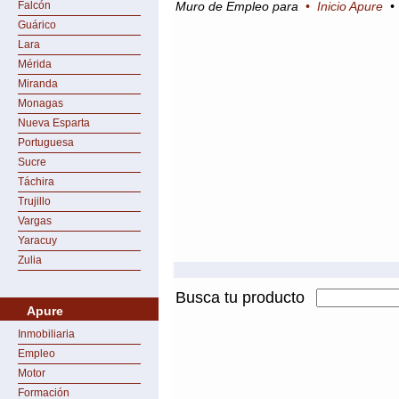
Falcón
Muro de Empleo para
•
Inicio Apure
Guárico
Lara
Mérida
Miranda
Monagas
Nueva Esparta
Portuguesa
Sucre
Táchira
Trujillo
Vargas
Yaracuy
Zulia
Busca tu producto
Apure
Inmobiliaria
Empleo
Motor
Formación