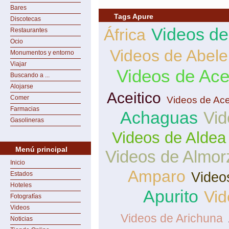
Bares
Tags Apure
Discotecas
Videos de
África
Restaurantes
Ocio
Videos de Abele
Monumentos y entorno
Viajar
Videos de Ace
Buscando a ...
Alojarse
Aceitico
Comer
Videos de Ace
Farmacias
Achaguas
Vid
Gasolineras
Videos de Aldea
Menú principal
Videos de Almor
Inicio
Amparo
Video
Estados
Hoteles
Apurito
Vid
Fotografías
Videos
Videos de Arichuna
Noticias