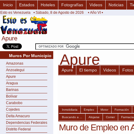
Inicio
Estados
Hoteles
Fotografías
Videos
Noticias
Ti
Esto es Venezuela
• Sábado, 8 de Agosto de 2026
• Año VI •
Apure
Apure
Apure
Apure
Muros Por Municipio
Amazonas
Apure
El tiempo
Videos
Fotos
Anzoategui
Apure
Aragua
Barinas
Bolívar
Carabobo
Cojedes
Inmobiliaria
Empleo
Motor
Formación
Delta Amacuro
Buscando a ...
Alojarse
Comer
Farmacia
Dependencias Federales
Muro de Empleo en 
Distrito Federal