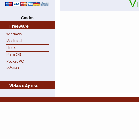
V
Gracias
Freeware
Windows
Macintosh
Linux
Palm OS
Pocket PC
Móviles
Videos Apure