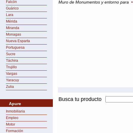
Falcón
Muro de Monumentos y entorno para
Guárico
Lara
Mérida
Miranda
Monagas
Nueva Esparta
Portuguesa
Sucre
Táchira
Trujillo
Vargas
Yaracuy
Zulia
Busca tu producto
Apure
Inmobiliaria
Empleo
Motor
Formación