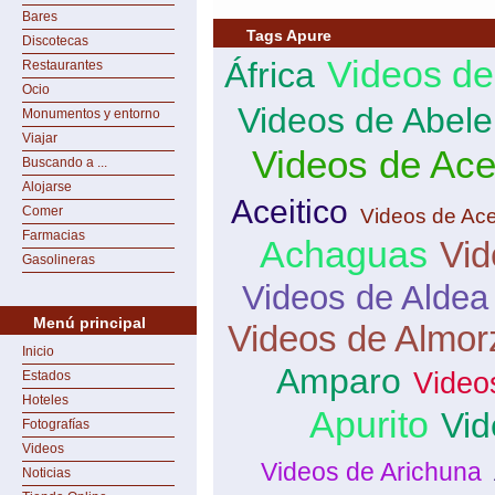
Bares
Tags Apure
Discotecas
Videos de
África
Restaurantes
Ocio
Videos de Abele
Monumentos y entorno
Viajar
Videos de Ace
Buscando a ...
Alojarse
Aceitico
Comer
Videos de Ace
Farmacias
Achaguas
Vid
Gasolineras
Videos de Aldea
Menú principal
Videos de Almor
Inicio
Amparo
Video
Estados
Hoteles
Apurito
Vid
Fotografías
Videos
Videos de Arichuna
Noticias