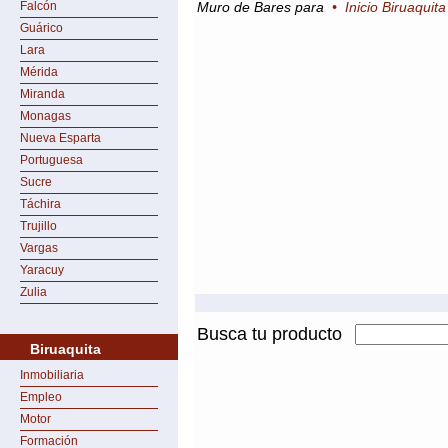
Falcón
Muro de Bares para
•
Inicio Biruaquita
Guárico
Lara
Mérida
Miranda
Monagas
Nueva Esparta
Portuguesa
Sucre
Táchira
Trujillo
Vargas
Yaracuy
Zulia
Busca tu producto
Biruaquita
Inmobiliaria
Empleo
Motor
Formación