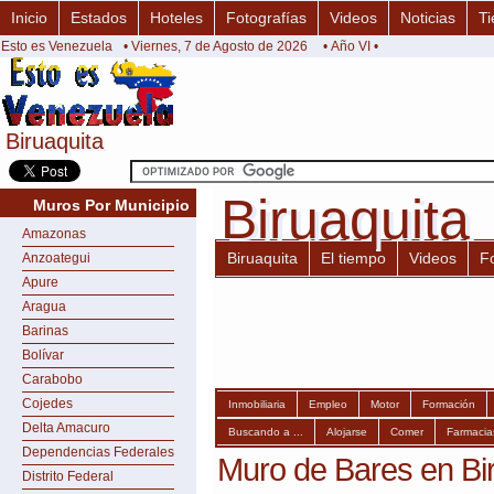
Inicio
Estados
Hoteles
Fotografías
Videos
Noticias
Ti
Esto es Venezuela
• Viernes, 7 de Agosto de 2026
• Año VI •
Biruaquita
Biruaquita
Biruaquita
Biruaquita
Muros Por Municipio
Amazonas
Biruaquita
El tiempo
Videos
F
Anzoategui
Apure
Aragua
Barinas
Bolívar
Carabobo
Cojedes
Inmobiliaria
Empleo
Motor
Formación
Delta Amacuro
Buscando a ...
Alojarse
Comer
Farmacia
Dependencias Federales
Muro de Bares en Bi
Distrito Federal