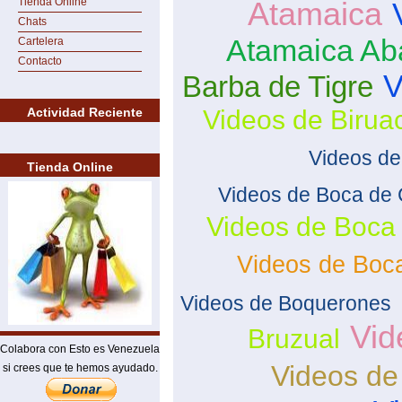
Tienda Online
Atamaica
Chats
Atamaica Ab
Cartelera
Contacto
V
Barba de Tigre
Actividad Reciente
Videos de Birua
Videos de
Tienda Online
Videos de Boca de 
Videos de Boca
Videos de Boc
Videos de Boquerones
Vid
Bruzual
Colabora con Esto es Venezuela
Videos de
si crees que te hemos ayudado.