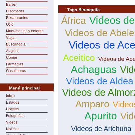
Bares
Tags Biruaquita
Discotecas
Videos de
África
Restaurantes
Ocio
Videos de Abele
Monumentos y entorno
Viajar
Videos de Ace
Buscando a ...
Alojarse
Aceitico
Comer
Videos de Ace
Farmacias
Achaguas
Vid
Gasolineras
Videos de Aldea
Menú principal
Videos de Almor
Inicio
Amparo
Video
Estados
Hoteles
Apurito
Vid
Fotografías
Videos
Videos de Arichuna
Noticias