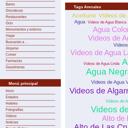
Bares
Tags Arenales
Discotecas
Aceituno
Videos de 
Restaurantes
Agua
Videos de Agua Blanca
Ocio
Agua Colo
Monumentos y entorno
Viajar
Videos de A
Buscando a ...
Videos
Alojarse
Videos de Agua L
Comer
A
Farmacias
Videos de Agua Linda
Gasolineras
Agua Negr
Videos de Agua 
Menú principal
Videos de Algar
Inicio
Estados
Videos de A
Hoteles
Videos de
Fotografías
Videos
Alto de
Noticias
Alto de Las Cr