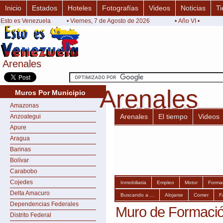
Inicio
Estados
Hoteles
Fotografías
Videos
Noticias
Ti
Esto es Venezuela
• Viernes, 7 de Agosto de 2026
• Año VI •
Arenales
Arenales
Arenales
Arenales
Muros Por Municipio
Amazonas
Arenales
El tiempo
Videos
Anzoategui
Apure
Aragua
Barinas
Bolívar
Carabobo
Cojedes
Inmobiliaria
Empleo
Motor
Forma
Delta Amacuro
Buscando a ...
Alojarse
Comer
F
Dependencias Federales
Muro de Formació
Distrito Federal