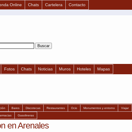
enda Online
Chats
Cartelera
Contacto
Fotos
Chats
Noticias
Muros
Hoteles
Mapas
ción
Bares
Discotecas
Restaurantes
Ocio
Monumentos y entorno
Viajar
armacias
Gasolineras
n en Arenales