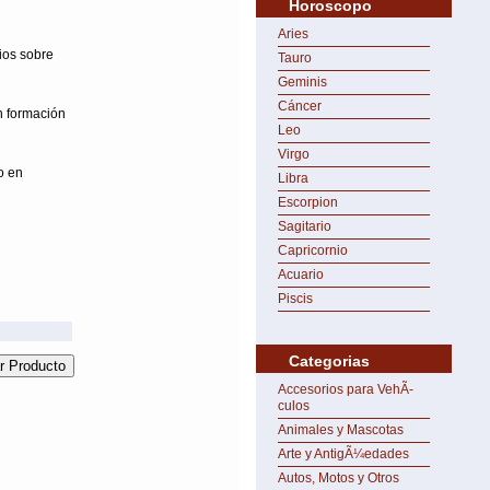
Horoscopo
Aries
ios sobre
Tauro
Geminis
Cáncer
n formación
Leo
Virgo
o en
Libra
Escorpion
Sagitario
Capricornio
Acuario
Piscis
Categorias
Accesorios para VehÃ­
culos
Animales y Mascotas
Arte y AntigÃ¼edades
Autos, Motos y Otros