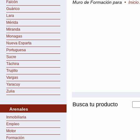
Falcón
Muro de Formación para
•
Inicio
Guárico
Lara
Mérida
Miranda
Monagas
Nueva Esparta
Portuguesa
Sucre
Táchira
Trujillo
Vargas
Yaracuy
Zulia
Busca tu producto
Arenales
Inmobiliaria
Empleo
Motor
Formación