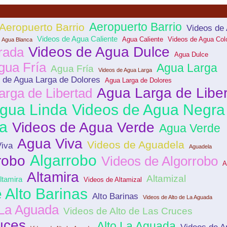
Aeropuerto Barrio
Aeropuerto Barrio
Videos de
Videos de Agua Caliente
Agua Caliente
Videos de Agua Col
Agua Blanca
Videos de Agua Dulce
rada
Agua Dulce
gua Fría
Agua Larga
Agua Fría
Videos de Agua Larga
 de Agua Larga de Dolores
Agua Larga de Dolores
Agua Larga de Libe
arga de Libertad
gua Linda
Videos de Agua Negra
a
Videos de Agua Verde
Agua Verde
Agua Viva
Videos de Aguadela
Viva
Aguadela
Algarrobo
robo
Videos de Algorrobo
A
Altamira
Altamizal
ltamira
Videos de Altamizal
 Alto Barinas
Alto Barinas
Videos de Alto de La Aguada
 La Aguada
Videos de Alto de Las Cruces
uces
Alto La Aguada