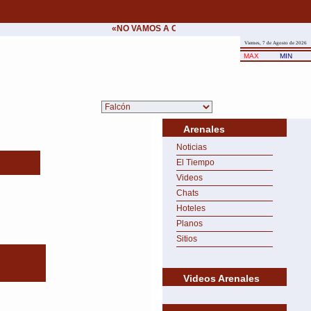
«NO VAMOS A CEDER NUNCA AL CHANTAJE DEL
Viernes, 7 de Agosto de 2026
MAX
MIN
Arenales
Noticias
El Tiempo
Videos
Chats
Hoteles
Planos
Sitios
Videos Arenales