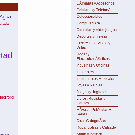
CÃ¡maras y Accesorios
Celulares y TelefonÃ­a
 Agua
Coleccionables
orada
ComputaciÃ³n
Consolas y Videojuegos
Deportes y Fitness
ElectrÃ³nica, Audio y
Video
rtad
Hogar y
ElectrodomÃ©sticos
Industrias y Oficinas
Inmuebles
Instrumentos Musicales
Joyas y Relojes
Juegos y Juguetes
lgorrobo
Libros, Revistas y
Comics
MÃºsica, PelÃ­culas y
Series
Otras CategorÃ­as
Ropa, Bolsas y Calzado
Salud y Belleza