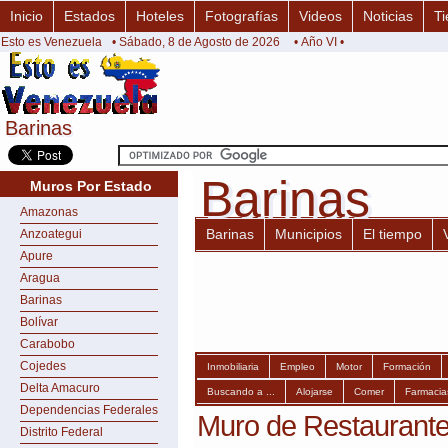
Inicio
Estados
Hoteles
Fotografías
Videos
Noticias
Ti
Esto es Venezuela
• Sábado, 8 de Agosto de 2026
• Año VI •
Barinas
Barinas
Barinas
Barinas
Muros Por Estado
Amazonas
Barinas
Municipios
El tiempo
Anzoategui
Apure
Aragua
Barinas
Bolívar
Carabobo
Cojedes
Inmobiliaria
Empleo
Motor
Formación
Delta Amacuro
Buscando a ...
Alojarse
Comer
Farmacia
Dependencias Federales
Muro de Restaurante
Distrito Federal