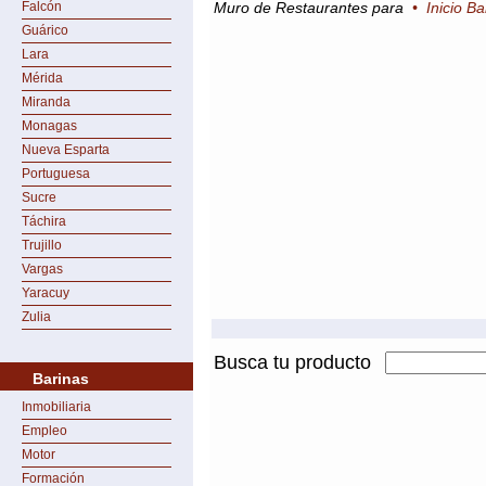
Falcón
Muro de Restaurantes para
•
Inicio Ba
Guárico
Lara
Mérida
Miranda
Monagas
Nueva Esparta
Portuguesa
Sucre
Táchira
Trujillo
Vargas
Yaracuy
Zulia
Busca tu producto
Barinas
Inmobiliaria
Empleo
Motor
Formación