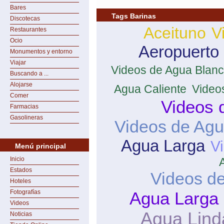
Bares
Tags Barinas
Discotecas
Aceituno
V
Restaurantes
Ocio
Aeropuerto 
Monumentos y entorno
Viajar
Videos de Agua Blan
Buscando a ...
Alojarse
Agua Caliente
Video
Comer
Videos 
Farmacias
Gasolineras
Videos de Agu
Agua Larga
V
Menú principal
Inicio
Estados
Videos de
Hoteles
Fotografías
Agua Larga 
Videos
Agua Lind
Noticias