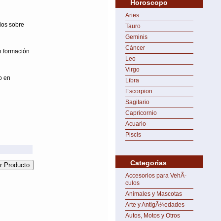
Horoscopo
Aries
ios sobre
Tauro
Geminis
Cáncer
n formación
Leo
Virgo
o en
Libra
Escorpion
Sagitario
Capricornio
Acuario
Piscis
Categorias
Accesorios para VehÃ­
culos
Animales y Mascotas
Arte y AntigÃ¼edades
Autos, Motos y Otros