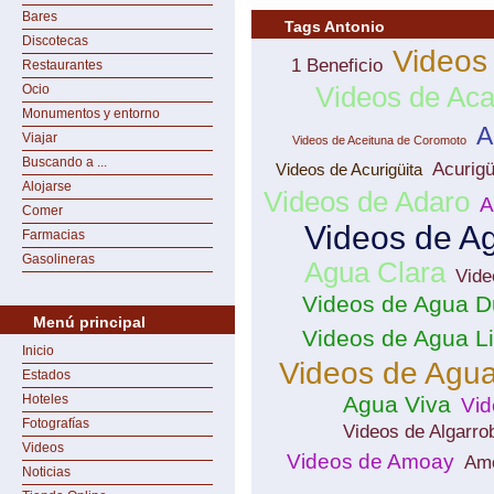
Bares
Tags Antonio
Discotecas
Videos
1 Beneficio
Restaurantes
Ocio
Videos de Ac
Monumentos y entorno
A
Viajar
Videos de Aceituna de Coromoto
Buscando a ...
Acurigü
Videos de Acurigüita
Alojarse
Videos de Adaro
A
Comer
Videos de A
Farmacias
Gasolineras
Agua Clara
Vide
Videos de Agua D
Menú principal
Videos de Agua L
Inicio
Videos de Agu
Estados
Hoteles
Agua Viva
Vid
Fotografías
Videos de Algarrob
Videos
Videos de Amoay
Am
Noticias