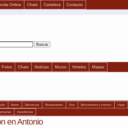
enda Online
Chats
Cartelera
Contacto
Fotos
Chats
Noticias
Muros
Hoteles
Mapas
ción
Bares
Discotecas
Restaurantes
Ocio
Monumentos y entorno
Viajar
armacias
Gasolineras
n en Antonio