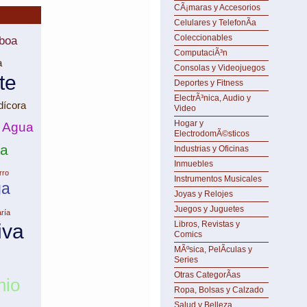
CÃ¡maras y Accesorios
Celulares y TelefonÃ­a
Coleccionables
boa
ComputaciÃ³n
a
Consolas y Videojuegos
te
Deportes y Fitness
ElectrÃ³nica, Audio y
dícora
Video
Hogar y
Agua
ElectrodomÃ©sticos
ra
Industrias y Oficinas
Inmuebles
rro
Instrumentos Musicales
ga
Joyas y Relojes
Juegos y Juguetes
ría
Libros, Revistas y
iva
Comics
MÃºsica, PelÃ­culas y
Series
Otras CategorÃ­as
nio
Ropa, Bolsas y Calzado
Salud y Belleza