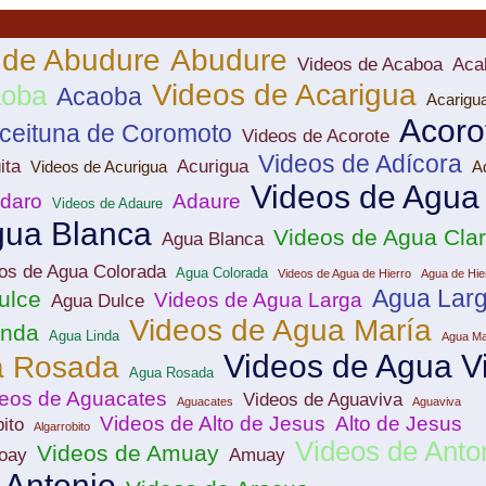
 de Abudure
Abudure
Videos de Acaboa
Aca
Videos de Acarigua
aoba
Acaoba
Acarigu
Acoro
ceituna de Coromoto
Videos de Acorote
Videos de Adícora
ita
Acurigua
Videos de Acurigua
A
Videos de Agua
daro
Adaure
Videos de Adaure
gua Blanca
Videos de Agua Cla
Agua Blanca
os de Agua Colorada
Agua Colorada
Videos de Agua de Hierro
Agua de Hie
Agua Lar
ulce
Videos de Agua Larga
Agua Dulce
Videos de Agua María
inda
Agua Linda
Agua Ma
Videos de Agua V
a Rosada
Agua Rosada
eos de Aguacates
Videos de Aguaviva
Aguacates
Aguaviva
Videos de Alto de Jesus
Alto de Jesus
ito
Algarrobito
Videos de Anto
Videos de Amuay
oay
Amuay
Antonio