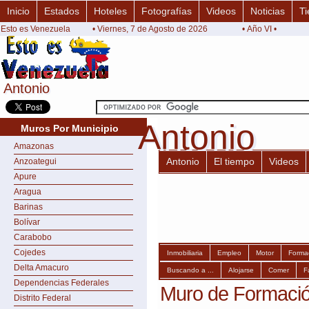
Inicio
Estados
Hoteles
Fotografías
Videos
Noticias
Ti
Esto es Venezuela
• Viernes, 7 de Agosto de 2026
• Año VI •
Antonio
Antonio
Antonio
Antonio
Muros Por Municipio
Amazonas
Antonio
El tiempo
Videos
Anzoategui
Apure
Aragua
Barinas
Bolívar
Carabobo
Cojedes
Inmobiliaria
Empleo
Motor
Forma
Delta Amacuro
Buscando a ...
Alojarse
Comer
F
Dependencias Federales
Muro de Formació
Distrito Federal