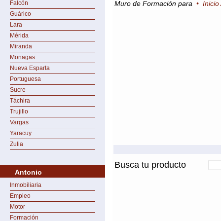
Falcón
Muro de Formación para
•
Inicio
Guárico
Lara
Mérida
Miranda
Monagas
Nueva Esparta
Portuguesa
Sucre
Táchira
Trujillo
Vargas
Yaracuy
Zulia
Busca tu producto
Antonio
Inmobiliaria
Empleo
Motor
Formación