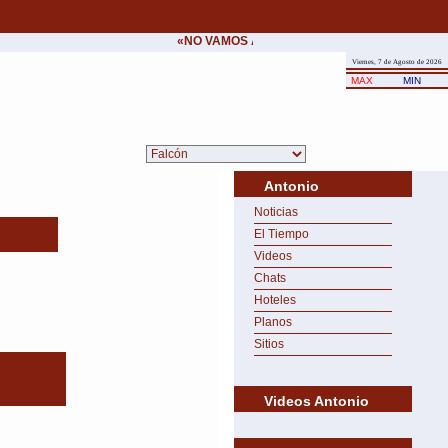
«NO VAMOS A CEDER NUNCA AL CHANTAJE D
Viernes, 7 de Agosto de 2026
MAX
MIN
Antonio
Noticias
El Tiempo
Videos
Chats
Hoteles
Planos
Sitios
Videos Antonio