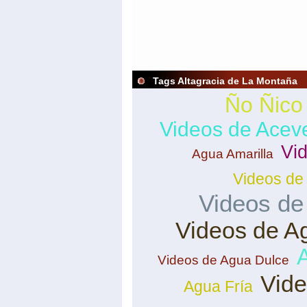
Tags Altagracia de La Montaña
Ño Ñico
Videos de Acev
Vi
Agua Amarilla
Videos de
Videos de
Videos de A
Videos de Agua Dulce
Vide
Agua Fría