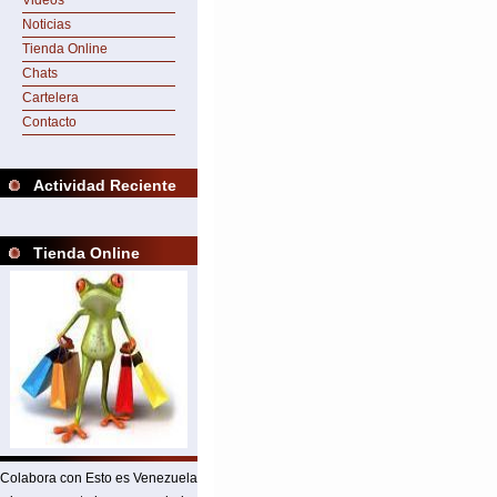
Videos
Noticias
Tienda Online
Chats
Cartelera
Contacto
Actividad Reciente
Tienda Online
Colabora con Esto es Venezuela