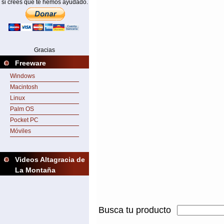
si crees que te hemos ayudado.
Gracias
Freeware
Windows
Macintosh
Linux
Palm OS
Pocket PC
Móviles
Videos Altagracia de
La Montaña
Busca tu producto