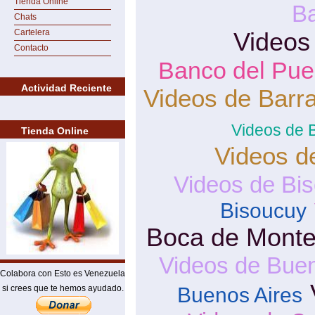
Tienda Online
B
Chats
Cartelera
Videos
Contacto
Banco del Pue
Actividad Reciente
Videos de Barra
Videos de 
Tienda Online
Videos d
Videos de Bi
Bisoucuy
Boca de Mont
Videos de Buen
Colabora con Esto es Venezuela
si crees que te hemos ayudado.
Buenos Aires