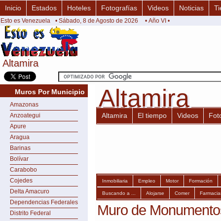
Inicio
Estados
Hoteles
Fotografías
Videos
Noticias
Ti
Esto es Venezuela
• Sábado, 8 de Agosto de 2026
• Año VI •
Altamira
Altamira
Altamira
Altamira
Muros Por Municipio
Amazonas
Altamira
El tiempo
Videos
Fot
Anzoategui
Apure
Aragua
Barinas
Bolívar
Carabobo
Cojedes
Inmobiliaria
Empleo
Motor
Formación
Delta Amacuro
Buscando a ...
Alojarse
Comer
Farmacia
Dependencias Federales
Muro de Monumentos 
Distrito Federal