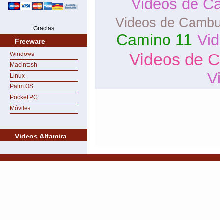
Videos de Ca
Videos de Cambu
Gracias
Camino 11
Vi
Freeware
Videos de 
Windows
Macintosh
V
Linux
Palm OS
Pocket PC
Móviles
Videos Altamira