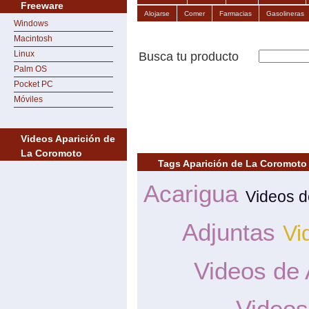
Freeware
Alojarse
Comer
Farmacias
Gasolineras
Windows
Macintosh
Linux
Busca tu producto
Palm OS
Pocket PC
Móviles
Videos Aparición de
La Coromoto
Tags Aparición de La Coromoto
Acarigua
Videos d
Adjuntas
Vi
Videos de
Videos