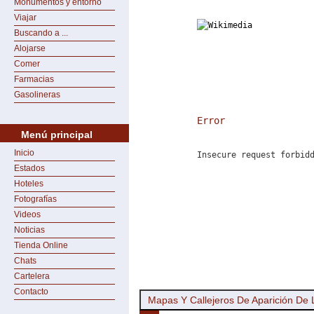
Monumentos y entorno
Viajar
Buscando a ...
Alojarse
Comer
Farmacias
Gasolineras
Error
Menú principal
Inicio
Insecure request forbid
Estados
Hoteles
Fotografías
Videos
Noticias
Tienda Online
Chats
Cartelera
Contacto
Mapas Y Callejeros De Aparición De