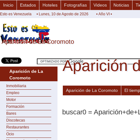
Inicio
Estados
Hoteles
Fotografías
Videos
Noticias
Ti
Esto es Venezuela
• Lunes, 10 de Agosto de 2026
• Año VI •
Aparición de La Coromoto
Aparición de La Coromoto
Aparición 
Aparición 
Aparición de La
Coromoto
Inmobiliaria
Aparición de La Coromoto
El tiem
Empleo
Motor
Formación
buscar0 = Aparición+de
Bares
Discotecas
Restaurantes
Ocio