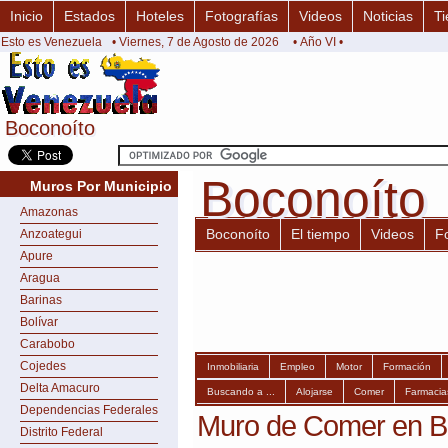
Inicio
Estados
Hoteles
Fotografías
Videos
Noticias
Ti
Esto es Venezuela
• Viernes, 7 de Agosto de 2026
• Año VI •
Boconoíto
Boconoíto
Boconoíto
Boconoíto
Muros Por Municipio
Amazonas
Boconoíto
El tiempo
Videos
F
Anzoategui
Apure
Aragua
Barinas
Bolívar
Carabobo
Cojedes
Inmobiliaria
Empleo
Motor
Formación
Delta Amacuro
Buscando a ...
Alojarse
Comer
Farmacia
Dependencias Federales
Muro de Comer en B
Distrito Federal