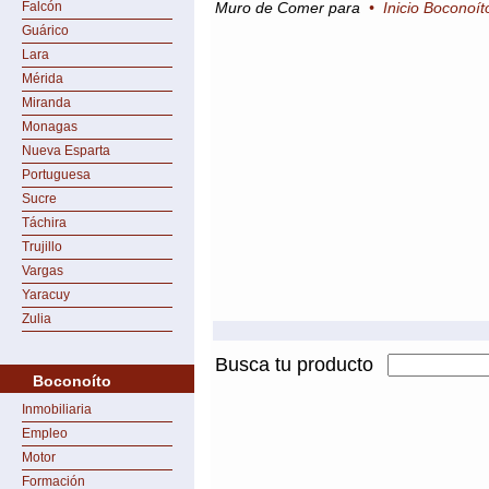
Falcón
Muro de Comer para
•
Inicio Boconoít
Guárico
Lara
Mérida
Miranda
Monagas
Nueva Esparta
Portuguesa
Sucre
Táchira
Trujillo
Vargas
Yaracuy
Zulia
Busca tu producto
Boconoíto
Inmobiliaria
Empleo
Motor
Formación