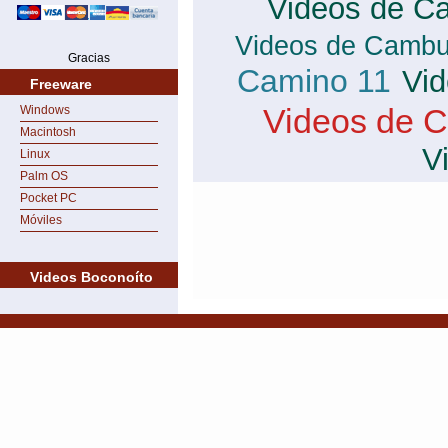
Videos de Ca
Videos de Cambu
Gracias
Camino 11
Vi
Freeware
Videos de 
Windows
Macintosh
V
Linux
Palm OS
Pocket PC
Móviles
Videos Boconoíto