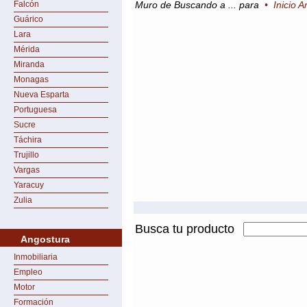
Falcón
Muro de Buscando a ... para
•
Inicio 
Guárico
Lara
Mérida
Miranda
Monagas
Nueva Esparta
Portuguesa
Sucre
Táchira
Trujillo
Vargas
Yaracuy
Zulia
Busca tu producto
Angostura
Inmobiliaria
Empleo
Motor
Formación