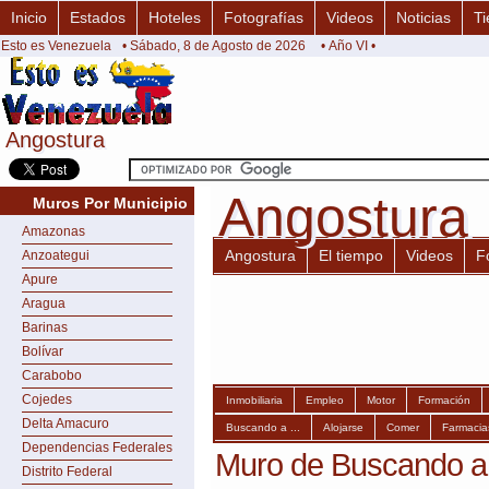
Inicio
Estados
Hoteles
Fotografías
Videos
Noticias
Ti
Esto es Venezuela
• Sábado, 8 de Agosto de 2026
• Año VI •
Angostura
Angostura
Angostura
Angostura
Muros Por Municipio
Amazonas
Angostura
El tiempo
Videos
F
Anzoategui
Apure
Aragua
Barinas
Bolívar
Carabobo
Cojedes
Inmobiliaria
Empleo
Motor
Formación
Delta Amacuro
Buscando a ...
Alojarse
Comer
Farmacia
Dependencias Federales
Muro de Buscando a 
Distrito Federal