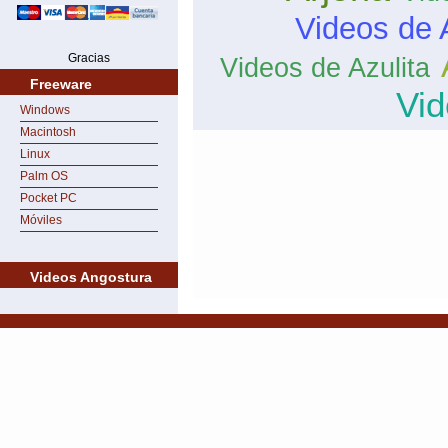
Videos de 
Gracias
Videos de Azulita
Freeware
Vid
Windows
Macintosh
Linux
Palm OS
Pocket PC
Móviles
Videos Angostura