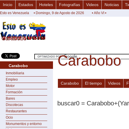
Inicio
Estados
Hoteles
Fotografías
Videos
Noticias
Ti
Esto es Venezuela
• Domingo, 9 de Agosto de 2026
• Año VI •
Carabobo
Carabobo
Carabobo
Carabobo
Carabobo
Inmobiliaria
Empleo
Carabobo
El tiempo
Videos
F
Motor
Formación
Bares
buscar0 = Carabobo+(Yar
Discotecas
Restaurantes
Ocio
Monumentos y entorno