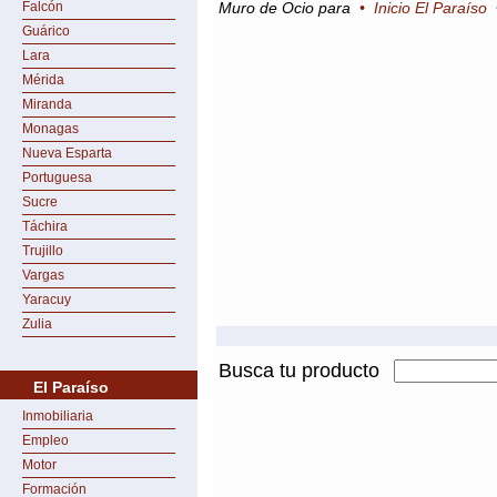
Falcón
Muro de Ocio para
•
Inicio El Paraíso
Guárico
Lara
Mérida
Miranda
Monagas
Nueva Esparta
Portuguesa
Sucre
Táchira
Trujillo
Vargas
Yaracuy
Zulia
Busca tu producto
El Paraíso
Inmobiliaria
Empleo
Motor
Formación