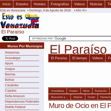
Inicio
Estados
Hoteles
Fotografías
Videos
Noticias
Ti
Esto es Venezuela
• Domingo, 9 de Agosto de 2026
• Año VI •
El Paraíso
El Paraíso
El Paraíso
El Paraíso
Muros Por Municipio
Amazonas
El Paraíso
El tiempo
Videos
F
Anzoategui
Apure
Aragua
Barinas
Bolívar
Carabobo
Cojedes
Inmobiliaria
Empleo
Motor
Formación
Delta Amacuro
Buscando a ...
Alojarse
Comer
Farmacia
Dependencias Federales
Muro de Ocio en El 
Distrito Federal