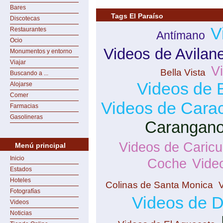
Bares
Tags El Paraíso
Discotecas
V
Restaurantes
Antímano
Ocio
Videos de Avilan
Monumentos y entorno
Viajar
V
Bella Vista
Buscando a ...
Videos de 
Alojarse
Comer
Videos de Cara
Farmacias
Gasolineras
Carangan
Videos de Caric
Menú principal
Inicio
Coche
Vide
Estados
Hoteles
Colinas de Santa Monica
Fotografías
Videos de 
Videos
Noticias