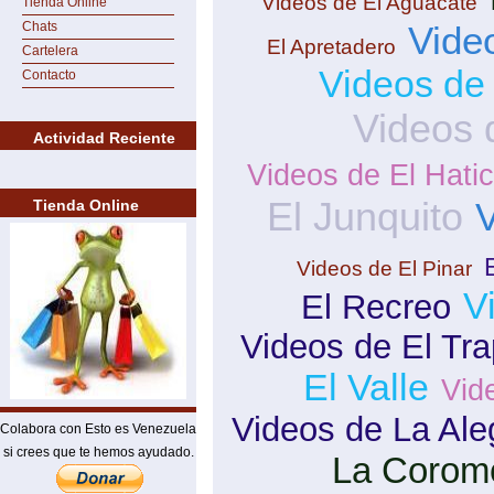
Videos de El Aguacate
Tienda Online
Chats
Vide
El Apretadero
Cartelera
Videos de
Contacto
Videos 
Actividad Reciente
Videos de El Hati
El Junquito
V
Tienda Online
Videos de El Pinar
V
El Recreo
Videos de El Tra
El Valle
Vid
Videos de La Ale
Colabora con Esto es Venezuela
si crees que te hemos ayudado.
La Corom