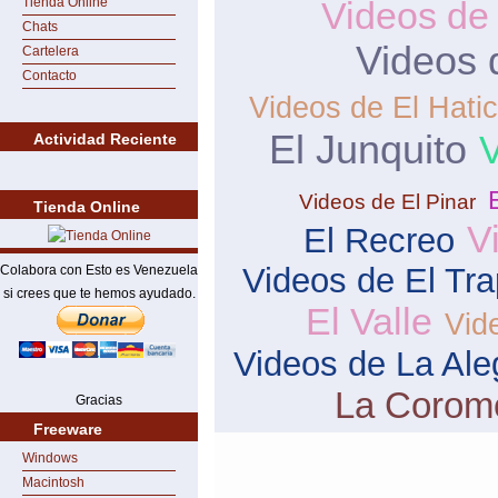
Tienda Online
Videos de
Chats
Videos 
Cartelera
Contacto
Videos de El Hati
El Junquito
V
Actividad Reciente
Videos de El Pinar
Tienda Online
V
El Recreo
Videos de El Tra
Colabora con Esto es Venezuela
si crees que te hemos ayudado.
El Valle
Vid
Videos de La Ale
La Corom
Gracias
Freeware
Windows
Macintosh