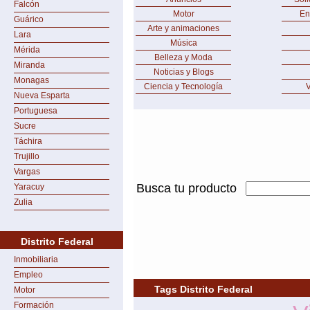
Falcón
Motor
En
Guárico
Arte y animaciones
Lara
Música
Mérida
Belleza y Moda
Miranda
Noticias y Blogs
Monagas
Ciencia y Tecnología
V
Nueva Esparta
Portuguesa
Sucre
Táchira
Trujillo
Vargas
Busca tu producto
Yaracuy
Zulia
Distrito Federal
Inmobiliaria
Empleo
Tags Distrito Federal
Motor
Formación