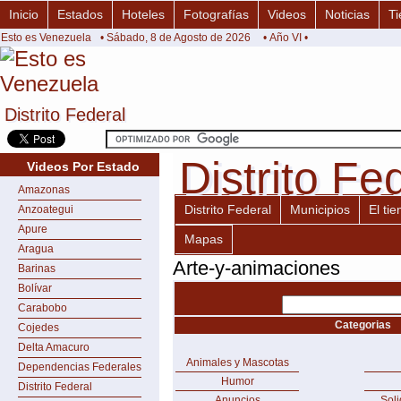
Inicio
Estados
Hoteles
Fotografías
Videos
Noticias
Ti
Esto es Venezuela
• Sábado, 8 de Agosto de 2026
• Año VI •
Distrito Federal
Distrito Federal
Distrito Fe
Distrito Fe
Videos Por Estado
Amazonas
Distrito Federal
Municipios
El ti
Anzoategui
Apure
Mapas
Aragua
Arte-y-animaciones
Barinas
Bolívar
Carabobo
Categorias
Cojedes
Delta Amacuro
Animales y Mascotas
Dependencias Federales
Humor
Distrito Federal
Anuncios
Sol