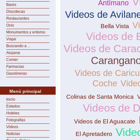
V
Antímano
Bares
Videos de Avilan
Discotecas
Restaurantes
V
Bella Vista
Ocio
Monumentos y entorno
Videos de 
Viajar
Videos de Cara
Buscando a ...
Alojarse
Carangan
Comer
Farmacias
Videos de Caric
Gasolineras
Coche
Vide
Menú principal
Colinas de Santa Monica
Inicio
Videos de 
Estados
Hoteles
Fotografías
Videos de El Aguacate
Videos
Vide
El Apretadero
Noticias