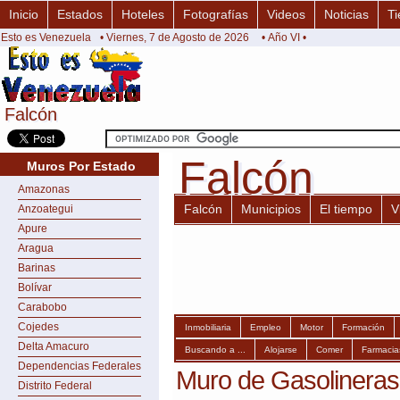
Inicio
Estados
Hoteles
Fotografías
Videos
Noticias
Ti
Esto es Venezuela
• Viernes, 7 de Agosto de 2026
• Año VI •
Falcón
Falcón
Falcón
Falcón
Muros Por Estado
Amazonas
Falcón
Municipios
El tiempo
V
Anzoategui
Apure
Aragua
Barinas
Bolívar
Carabobo
Cojedes
Inmobiliaria
Empleo
Motor
Formación
Delta Amacuro
Buscando a ...
Alojarse
Comer
Farmacia
Dependencias Federales
Muro de Gasolineras
Distrito Federal