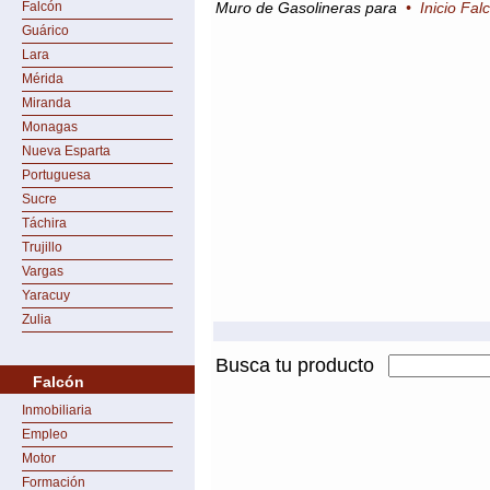
Falcón
Muro de Gasolineras para
•
Inicio Fal
Guárico
Lara
Mérida
Miranda
Monagas
Nueva Esparta
Portuguesa
Sucre
Táchira
Trujillo
Vargas
Yaracuy
Zulia
Busca tu producto
Falcón
Inmobiliaria
Empleo
Motor
Formación