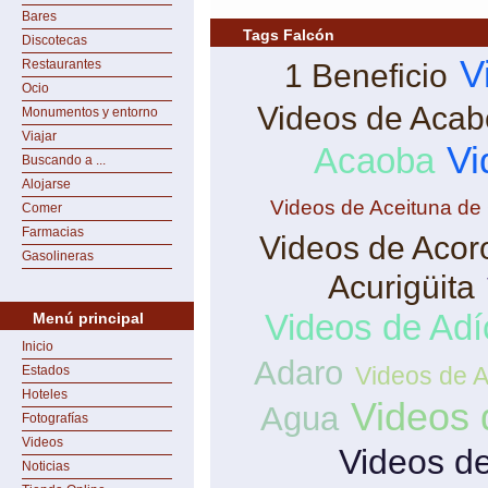
Bares
Tags Falcón
Discotecas
V
Restaurantes
1 Beneficio
Ocio
Videos de Aca
Monumentos y entorno
Viajar
Vi
Acaoba
Buscando a ...
Alojarse
Videos de Aceituna de
Comer
Farmacias
Videos de Acor
Gasolineras
Acurigüita
Videos de Adí
Menú principal
Inicio
Adaro
Videos de 
Estados
Hoteles
Videos 
Agua
Fotografías
Videos
Videos d
Noticias