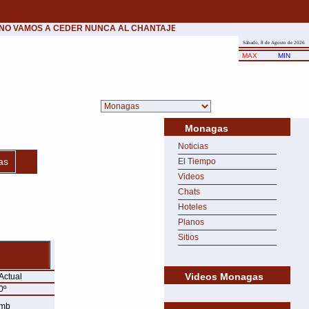
NO VAMOS A CEDER NUNCA AL CHANTAJE DEL TERROR.»
•
Patxi López (19
Sábado, 8 de Agosto de 2026
MAX
MIN
Monagas
Noticias
as
El Tiempo
Videos
Chats
Hoteles
Planos
Sitios
Videos Monagas
Actual
0º
mb