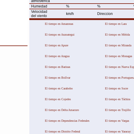
atmosférica
Humedad
%
%
Velocidad
km/h
Direccion
del viento
El tiempo en Amazonas
El tiempo en Lara
El tiempo en Anzoategui
El tiempo en Mérida
This page can't load Google Maps correctl
El tiempo en Apure
El tiempo en Miranda
OK
Do you own this website?
El tiempo en Aragua
El tiempo en Monagas
El tiempo en Barinas
El tiempo en Nueva Esp
El tiempo en Bolívar
El tiempo en Portugues
El tiempo en Carabobo
El tiempo en Sucre
El tiempo en Cojedes
El tiempo en Táchira
El tiempo en Delta Amacuro
El tiempo en Trujillo
El tiempo en Dependencias Federales
El tiempo en Vargas
El tiempo en Distrito Federal
El tiempo en Yaracuy