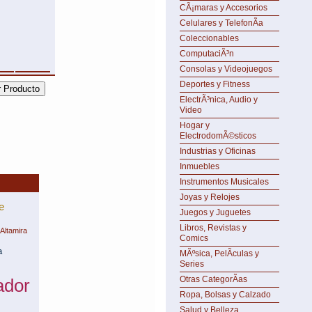
CÃ¡maras y Accesorios
Celulares y TelefonÃ­a
Coleccionables
ComputaciÃ³n
Consolas y Videojuegos
Deportes y Fitness
ElectrÃ³nica, Audio y
Video
Hogar y
ElectrodomÃ©sticos
Industrias y Oficinas
Inmuebles
Instrumentos Musicales
Joyas y Relojes
e
Juegos y Juguetes
Libros, Revistas y
Altamira
Comics
a
MÃºsica, PelÃ­culas y
Series
Otras CategorÃ­as
ador
Ropa, Bolsas y Calzado
Salud y Belleza