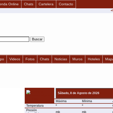
enda Online
Chats
Cartelera
Contacto
«
mpo
Videos
Fotos
Chats
Noticias
Muros
Hoteles
Map
Sábado, 8 de Agosto de 2026
Máxima
Mínima
Temperatura
º
º
Presión
mb
mb