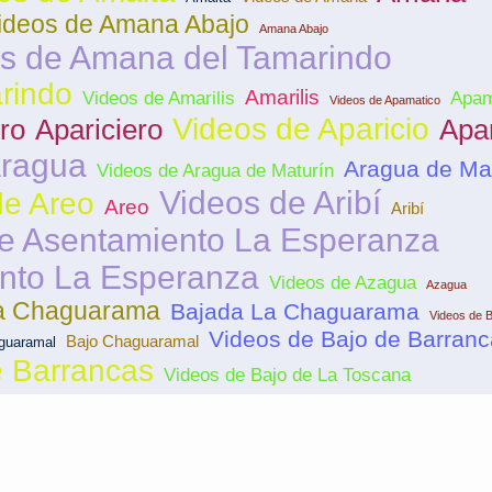
ideos de Amana Abajo
Amana Abajo
s de Amana del Tamarindo
rindo
Amarilis
Videos de Amarilis
Apam
Videos de Apamatico
Videos de Aparicio
ro
Apariciero
Apar
ragua
Aragua de Ma
Videos de Aragua de Maturín
Videos de Aribí
de Areo
Areo
Aribí
e Asentamiento La Esperanza
nto La Esperanza
Videos de Azagua
Azagua
La Chaguarama
Bajada La Chaguarama
Videos de B
Videos de Bajo de Barran
Bajo Chaguaramal
guaramal
e Barrancas
Videos de Bajo de La Toscana