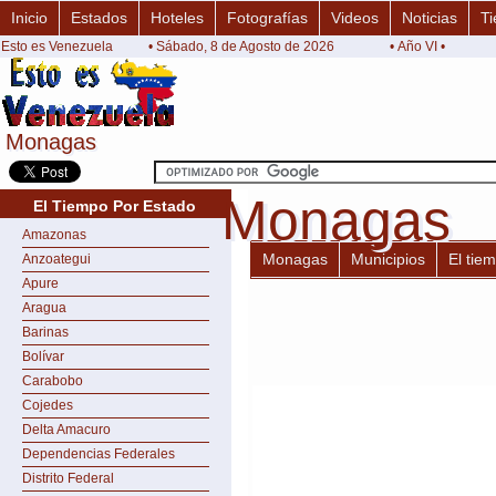
Inicio
Estados
Hoteles
Fotografías
Videos
Noticias
Ti
Esto es Venezuela
• Sábado, 8 de Agosto de 2026
• Año VI •
Monagas
Monagas
Monagas
Monagas
El Tiempo Por Estado
Amazonas
Monagas
Municipios
El tie
Anzoategui
Apure
Aragua
Barinas
Bolívar
Carabobo
Cojedes
Delta Amacuro
Dependencias Federales
Distrito Federal