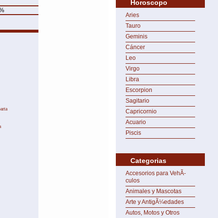
Horoscopo
%
Aries
Tauro
Geminis
Cáncer
Leo
y.
Virgo
Libra
Escorpion
Sagitario
arta
Capricornio
Acuario
a
Piscis
Categorias
Accesorios para VehÃ­
culos
Animales y Mascotas
Arte y AntigÃ¼edades
Autos, Motos y Otros