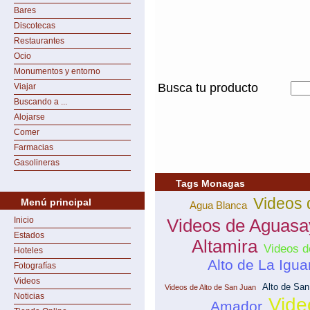
Bares
Discotecas
Restaurantes
Ocio
Monumentos y entorno
Busca tu producto
Viajar
Buscando a ...
Alojarse
Comer
Farmacias
Gasolineras
Tags Monagas
Videos 
Menú principal
Agua Blanca
Inicio
Videos de Aguasa
Estados
Altamira
Videos d
Hoteles
Alto de La Igu
Fotografías
Videos
Alto de San
Videos de Alto de San Juan
Noticias
Vide
Amador