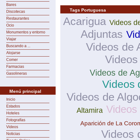
Bares
Tags Portuguesa
Discotecas
Acarigua
Restaurantes
Videos d
Ocio
Adjuntas
Vi
Monumentos y entorno
Viajar
Videos de 
Buscando a ...
Alojarse
Videos
Comer
Farmacias
Videos de Ag
Gasolineras
Videos 
Menú principal
Videos de Algo
Inicio
Videos
Estados
Altamira
Hoteles
Fotografías
Aparición de La Coro
Videos
Videos 
Noticias