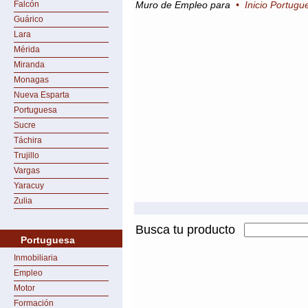
Falcón
Muro de Empleo para
•
Inicio Portugu
Guárico
Lara
Mérida
Miranda
Monagas
Nueva Esparta
Portuguesa
Sucre
Táchira
Trujillo
Vargas
Yaracuy
Zulia
Busca tu producto
Portuguesa
Inmobiliaria
Empleo
Motor
Formación