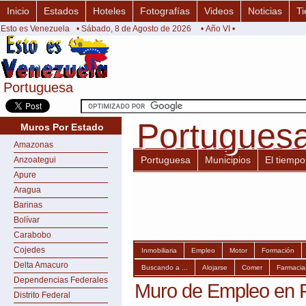
Inicio
Estados
Hoteles
Fotografías
Videos
Noticias
Ti
Esto es Venezuela
• Sábado, 8 de Agosto de 2026
• Año VI •
Portuguesa
Portuguesa
Portugues
Portugues
Muros Por Estado
Amazonas
Portuguesa
Municipios
El tiempo
Anzoategui
Apure
Aragua
Barinas
Bolívar
Carabobo
Cojedes
Inmobiliaria
Empleo
Motor
Formación
Delta Amacuro
Buscando a ...
Alojarse
Comer
Farmacia
Dependencias Federales
Muro de Empleo en 
Distrito Federal