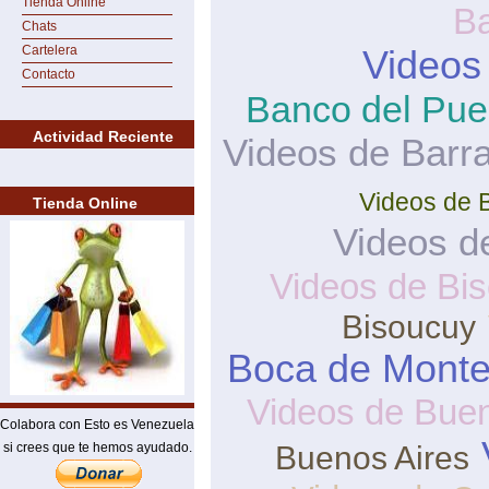
Tienda Online
B
Chats
Cartelera
Videos
Contacto
Banco del Pue
Actividad Reciente
Videos de Barra
Videos de 
Tienda Online
Videos d
Videos de Bi
Bisoucuy
Boca de Mont
Videos de Buen
Colabora con Esto es Venezuela
si crees que te hemos ayudado.
Buenos Aires