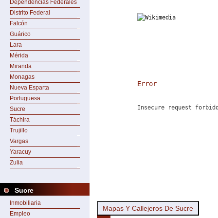
Dependencias Federales
Distrito Federal
Falcón
Guárico
Lara
Mérida
Miranda
Monagas
Error
Nueva Esparta
Portuguesa
Insecure request forbid
Sucre
Táchira
Trujillo
Vargas
Yaracuy
Zulia
Sucre
Inmobiliaria
Mapas Y Callejeros De Sucre
Empleo