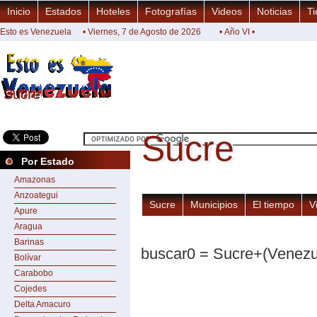
Inicio
Estados
Hoteles
Fotografías
Videos
Noticias
Ti
Esto es Venezuela
• Viernes, 7 de Agosto de 2026
• Año VI •
Sucre
Sucre
Sucre
Sucre
Por Estado
Amazonas
Anzoategui
Sucre
Municipios
El tiempo
V
Apure
Aragua
Barinas
buscar0 = Sucre+(Venezu
Bolívar
Carabobo
Cojedes
Delta Amacuro