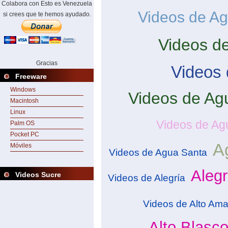
Colabora con Esto es Venezuela
Videos de A
si crees que te hemos ayudado.
Videos d
Gracias
Videos 
Freeware
Windows
Videos de Ag
Macintosh
Linux
Videos de Agu
Palm OS
Pocket PC
A
Móviles
Videos de Agua Santa
Alegr
Videos Sucre
Videos de Alegría
Videos de Alto Ama
Alto Blasc