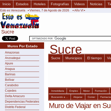
Inicio
Estados
Hoteles
Fotografías
Videos
Noticias
Ti
Esto es Venezuela
• Viernes, 7 de Agosto de 2026
• Año VI •
Sucre
Sucre
Sucre
Sucre
Muros Por Estado
Amazonas
Sucre
Municipios
El tiempo
Vi
Anzoategui
Apure
Aragua
Barinas
Bolívar
Carabobo
Cojedes
Inmobiliaria
Empleo
Motor
Formación
Delta Amacuro
Buscando a ...
Alojarse
Comer
Farmacia
Dependencias Federales
Muro de Viajar en Su
Distrito Federal