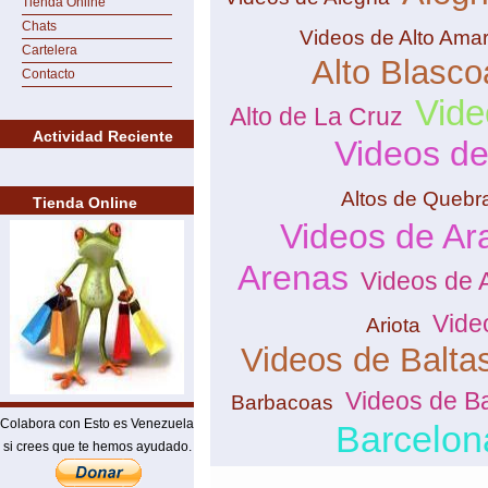
Tienda Online
Chats
Videos de Alto Ama
Cartelera
Alto Blasco
Contacto
Vide
Alto de La Cruz
Actividad Reciente
Videos de
Altos de Quebr
Tienda Online
Videos de Ar
Arenas
Videos de 
Vide
Ariota
Videos de Balta
Videos de B
Barbacoas
Colabora con Esto es Venezuela
Barcelon
si crees que te hemos ayudado.