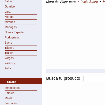
Falcón
Muro de Viajar para
•
Inicio Sucre
•
I
Guárico
Lara
Mérida
Miranda
Monagas
Nueva Esparta
Portuguesa
Sucre
Táchira
Trujillo
Vargas
Yaracuy
Zulia
Busca tu producto
Sucre
Inmobiliaria
Empleo
Motor
Formación