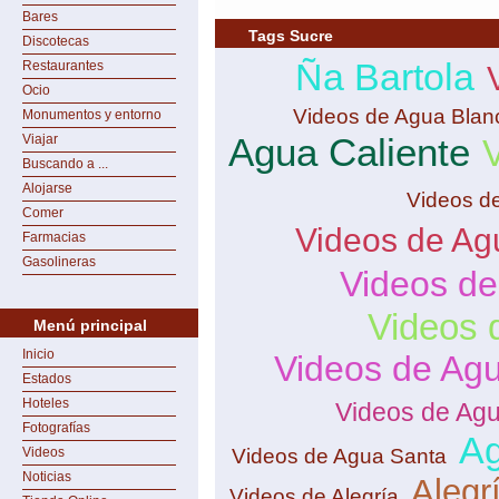
Bares
Tags Sucre
Discotecas
Ña Bartola
Restaurantes
Ocio
Videos de Agua Blan
Monumentos y entorno
Agua Caliente
Viajar
Buscando a ...
Alojarse
Videos de
Comer
Videos de Ag
Farmacias
Gasolineras
Videos de
Videos 
Menú principal
Inicio
Videos de Agu
Estados
Hoteles
Videos de Agu
Fotografías
Ag
Videos de Agua Santa
Videos
Noticias
Alegr
Videos de Alegría