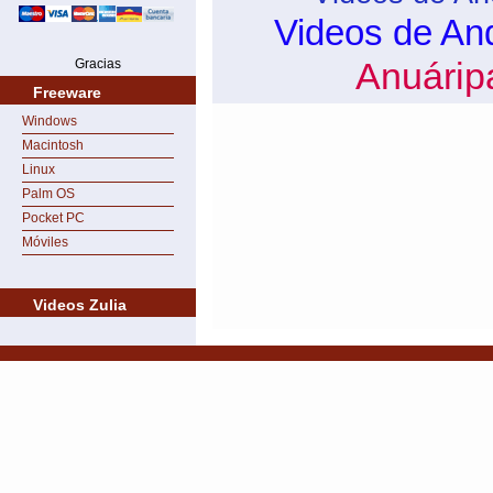
Videos de An
Anuárip
Gracias
Freeware
Windows
Macintosh
Linux
Palm OS
Pocket PC
Móviles
Videos Zulia