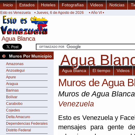
Inicio
Estados
Hoteles
Fotografías
Videos
Noticias
Ti
Esto es Venezuela
• Jueves, 6 de Agosto de 2026
• Año VI •
Agua Blanca
Agua Blanca
Agua Blan
Agua Blan
Muros Por Municipio
Amazonas
Agua Blanca
El tiempo
Videos
Anzoategui
Apure
Muros de Agua B
Aragua
Barinas
Muros de Agua Blanc
Bolívar
Venezuela
Carabobo
Cojedes
Esto es Venezuela y Faceb
Delta Amacuro
Dependencias Federales
mensajes para gente de
Distrito Federal