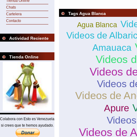
Tienda Online
Chats
Tags Agua Blanca
Cartelera
Contacto
Vid
Agua Blanca
Videos de Albaric
Actividad Reciente
Amauaca
Videos 
Tienda Online
Videos d
Videos d
Videos de A
Apure
Videos
Colabora con Esto es Venezuela
si crees que te hemos ayudado.
Videos de A