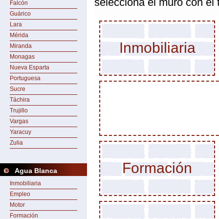
selecciona el muro con el
Falcón
Guárico
Lara
Mérida
Inmobiliaria
Miranda
Monagas
Nueva Esparta
Portuguesa
Sucre
Táchira
Trujillo
Vargas
Yaracuy
Zulia
Formación
Agua Blanca
Inmobiliaria
Empleo
Motor
Formación