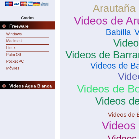
Arautaña
Videos de A
Gracias
Freeware
Babilla
V
Windows
Video
Macintosh
Linux
Videos de Barra
Palm OS
Pocket PC
Videos de Ba
Móviles
Vide
Videos de Bo
Videos Agua Blanca
Videos de
Videos de 
Videos
Videos