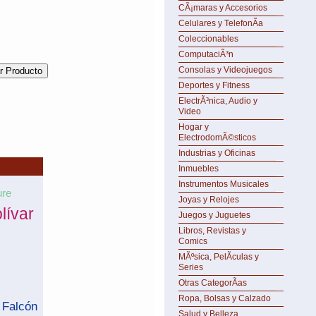
CÃ¡maras y Accesorios
Celulares y TelefonÃ­a
Coleccionables
ComputaciÃ³n
Consolas y Videojuegos
Deportes y Fitness
ElectrÃ³nica, Audio y
Video
Hogar y
ElectrodomÃ©sticos
Industrias y Oficinas
Inmuebles
Instrumentos Musicales
re
Joyas y Relojes
lívar
Juegos y Juguetes
Libros, Revistas y
s
Comics
MÃºsica, PelÃ­culas y
Series
Otras CategorÃ­as
Ropa, Bolsas y Calzado
 Falcón
Salud y Belleza