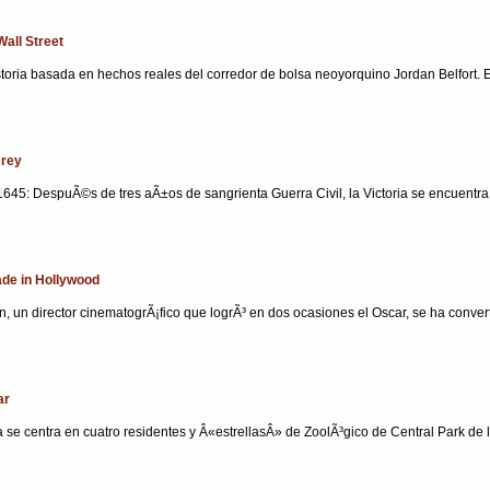
Wall Street
storia basada en hechos reales del corredor de bolsa neoyorquino Jordan Belfort.
 rey
 1645: DespuÃ©s de tres aÃ±os de sangrienta Guerra Civil, la Victoria se encuentra
ade in Hollywood
 un director cinematogrÃ¡fico que logrÃ³ en dos ocasiones el Oscar, se ha convert
ar
a se centra en cuatro residentes y Â«estrellasÂ» de ZoolÃ³gico de Central Park de la