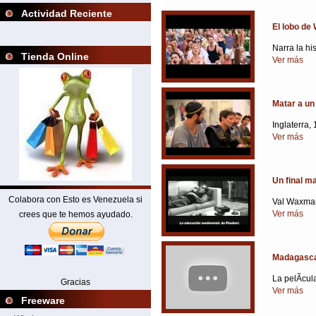
Actividad Reciente
El lobo de 
Narra la hi
Tienda Online
Ver más
Matar a un
Inglaterra,
Ver más
Un final m
Colabora con Esto es Venezuela si
Val Waxman,
Ver más
crees que te hemos ayudado.
Madagasc
La pelÃ­cul
Gracias
Ver más
Freeware