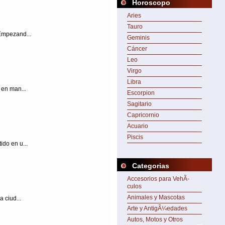
Horoscopo
Aries
Tauro
 Empezand...
Geminis
Cáncer
Leo
Virgo
Libra
 en man...
Escorpion
Sagitario
Capricornio
Acuario
Piscis
ido en u...
Categorias
Accesorios para VehÃ­
culos
Animales y Mascotas
 ciud...
Arte y AntigÃ¼edades
Autos, Motos y Otros