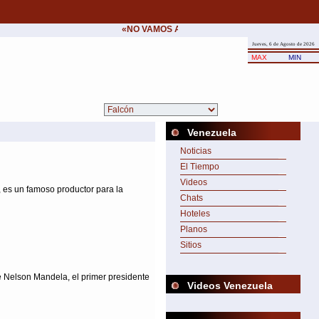
«NO VAMOS A CEDER NUNCA AL CHANTAJE D
Jueves, 6 de Agosto de 2026
MAX
MIN
Venezuela
Noticias
El Tiempo
Videos
 es un famoso productor para la
Chats
Hoteles
Planos
Sitios
de Nelson Mandela, el primer presidente
Videos Venezuela