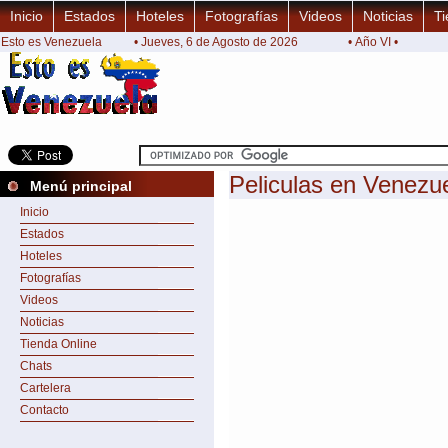
Inicio
Estados
Hoteles
Fotografías
Videos
Noticias
Ti
Esto es Venezuela
• Jueves, 6 de Agosto de 2026
• Año VI •
Peliculas en Venezu
Menú principal
Inicio
Estados
Hoteles
Fotografías
Videos
Noticias
Tienda Online
Chats
Cartelera
Contacto