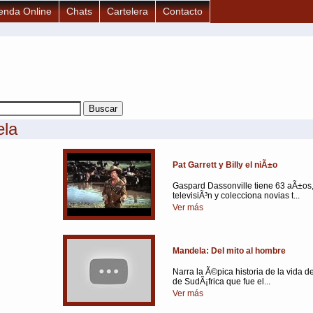
enda Online
Chats
Cartelera
Contacto
ela
Pat Garrett y Billy el niÃ±o
Gaspard Dassonville tiene 63 aÃ±os,
televisiÃ³n y colecciona novias t...
Ver más
Mandela: Del mito al hombre
Narra la Ã©pica historia de la vida 
de SudÃ¡frica que fue el...
Ver más