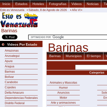
Inicio
Estados
Hoteles
Fotografías
Videos
Noticias
Ti
Esto es Venezuela
• Sábado, 8 de Agosto de 2026
• Año VI •
Barinas
Barinas
Barinas
Barinas
Videos Por Estado
Amazonas
Barinas
Municipios
El tiempo
Anzoategui
Apure
Aragua
Barinas
Categorias
Bolívar
Carabobo
Animales y Mascotas
Cojedes
Humor
Delta Amacuro
Anuncios
Sol
Motor
En
Dependencias Federales
Arte y animaciones
Distrito Federal