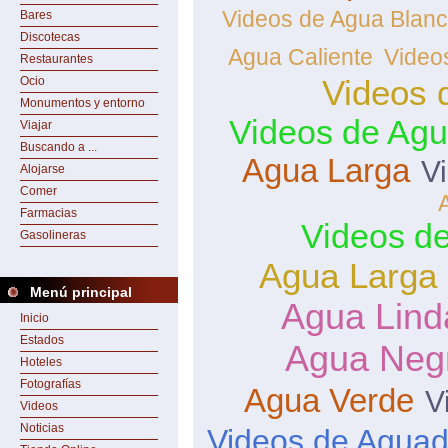
Videos de Agua Blan
Bares
Discotecas
Agua Caliente
Video
Restaurantes
Videos 
Ocio
Monumentos y entorno
Videos de Agu
Viajar
Buscando a ...
Agua Larga
V
Alojarse
Comer
Farmacias
Videos de
Gasolineras
Agua Larga 
Menú principal
Agua Lind
Inicio
Estados
Agua Neg
Hoteles
Fotografías
Agua Verde
V
Videos
Noticias
Videos de Aguad