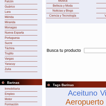
Música
Falcón
Belleza y Moda
Guárico
Noticias y Blogs
Lara
Ciencia y Tecnología
V
Mérida
Miranda
Monagas
Nueva Esparta
Portuguesa
Sucre
Táchira
Busca tu producto
Trujillo
Vargas
Yaracuy
Zulia
Barinas
Tags Barinas
Inmobiliaria
Aceituno
V
Empleo
Motor
Aeropuerto 
Formación