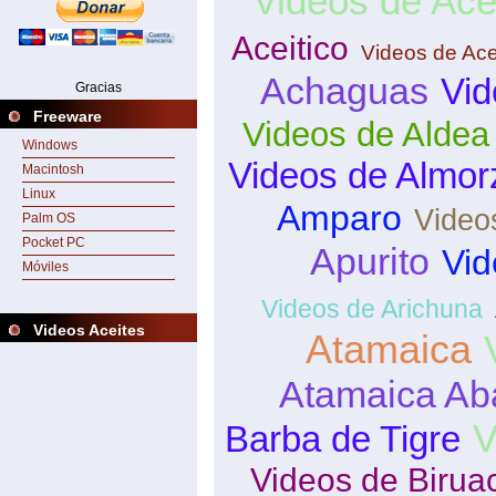
Videos de Ace
Aceitico
Videos de Ace
Achaguas
Vid
Gracias
Freeware
Videos de Aldea
Windows
Videos de Almor
Macintosh
Linux
Amparo
Video
Palm OS
Pocket PC
Apurito
Vid
Móviles
Videos de Arichuna
Videos Aceites
Atamaica
Atamaica Ab
V
Barba de Tigre
Videos de Birua