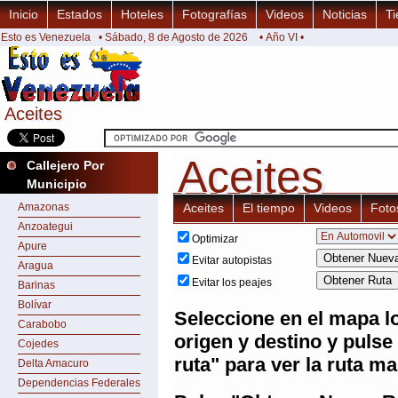
Inicio
Estados
Hoteles
Fotografías
Videos
Noticias
Ti
Esto es Venezuela
• Sábado, 8 de Agosto de 2026
• Año VI •
Aceites
Aceites
Aceites
Aceites
Callejero Por
Municipio
Amazonas
Aceites
El tiempo
Videos
Foto
Anzoategui
Optimizar
Apure
Evitar autopistas
Aragua
Evitar los peajes
Barinas
Bolívar
Seleccione en el mapa l
Carabobo
origen y destino y pulse
Cojedes
ruta" para ver la ruta ma
Delta Amacuro
Dependencias Federales