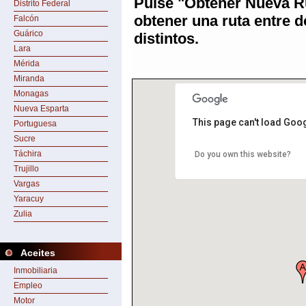
Pulse "Obtener Nueva R
Distrito Federal
obtener una ruta entre 
Falcón
Guárico
distintos.
Lara
Mérida
Miranda
Monagas
Nueva Esparta
This page can't load Goo
Portuguesa
Sucre
Táchira
Do you own this website?
Trujillo
Vargas
Yaracuy
Zulia
Aceites
Inmobiliaria
Empleo
Motor