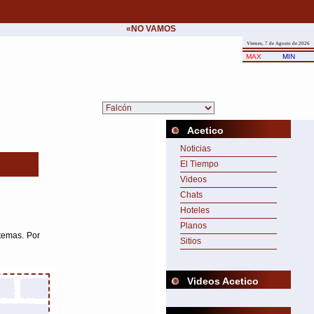
«NO VAMOS A CEDER NUNCA AL CHANTAJE 
Viernes, 7 de Agosto de 2026
MAX
MIN
Acetico
Noticias
El Tiempo
Videos
Chats
Hoteles
Planos
temas. Por
Sitios
Videos Acetico