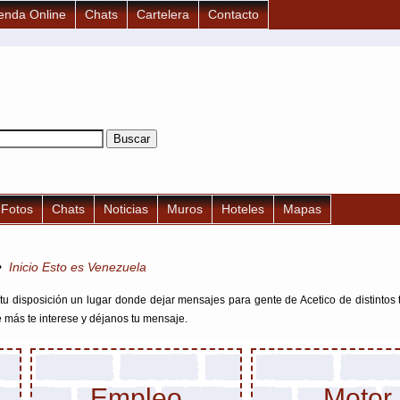
enda Online
Chats
Cartelera
Contacto
Fotos
Chats
Noticias
Muros
Hoteles
Mapas
•
Inicio Esto es Venezuela
u disposición un lugar donde dejar mensajes para gente de Acetico de distintos 
e más te interese y déjanos tu mensaje.
Empleo
Motor