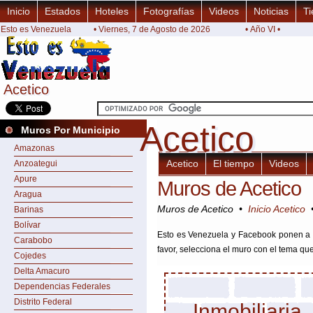
Inicio
Estados
Hoteles
Fotografías
Videos
Noticias
Ti
Esto es Venezuela
• Viernes, 7 de Agosto de 2026
• Año VI •
Acetico
Acetico
Acetico
Acetico
Muros Por Municipio
Amazonas
Acetico
El tiempo
Videos
Anzoategui
Apure
Muros de Acetico
Aragua
Muros de Acetico •
Inicio Acetico
Barinas
Bolívar
Esto es Venezuela y Facebook ponen a t
Carabobo
favor, selecciona el muro con el tema qu
Cojedes
Delta Amacuro
Dependencias Federales
Distrito Federal
Inmobiliaria