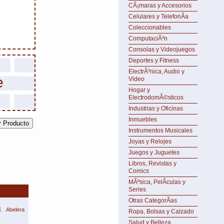
CÃ¡maras y Accesorios
Celulares y TelefonÃ­a
Coleccionables
ComputaciÃ³n
Consolas y Videojuegos
Deportes y Fitness
ElectrÃ³nica, Audio y
e
Video
Hogar y
ElectrodomÃ©sticos
Industrias y Oficinas
Inmuebles
Instrumentos Musicales
Joyas y Relojes
Juegos y Juguetes
Libros, Revistas y
Comics
MÃºsica, PelÃ­culas y
Series
Otras CategorÃ­as
a
Abelera
Ropa, Bolsas y Calzado
Salud y Belleza