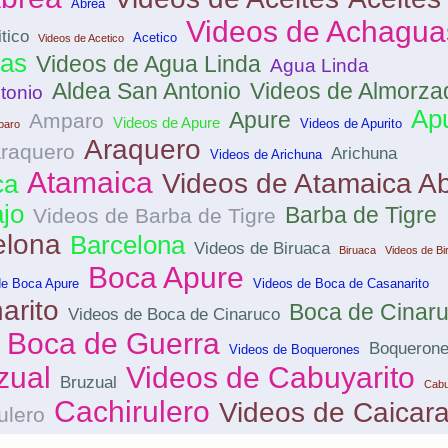
Abrea
Videos de Achagua
tico
Acetico
Videos de Acetico
as
Videos de Agua Linda
Agua Linda
Aldea San Antonio
Videos de Almorza
tonio
Apu
Apure
Amparo
Videos de Apure
Videos de Apurito
paro
Araquero
Araquero
Arichuna
Videos de Arichuna
Atamaica
Videos de Atamaica A
ca
jo
Barba de Tigre
Videos de Barba de Tigre
elona
Barcelona
Videos de Biruaca
Biruaca
Videos de Bi
Boca Apure
de Boca Apure
Videos de Boca de Casanarito
arito
Boca de Cinar
Videos de Boca de Cinaruco
Boca de Guerra
Boqueron
Videos de Boquerones
zual
Videos de Cabuyarito
Bruzual
Cabu
Cachirulero
Videos de Caicar
ulero