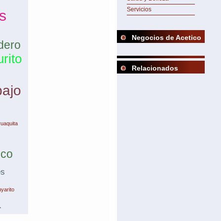
Servicios
s
Negocios de Acetico
dero
rito
Relacionados
bajo
ruaquita
uco
es
yarito
a