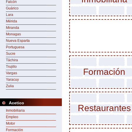
Falcón
Guárico
Lara
Mérida
Miranda
Monagas
Nueva Esparta
Portuguesa
Sucre
Táchira
Trujillo
Formación
Vargas
Yaracuy
Zulia
Acetico
Restaurantes
Inmobiliaria
Empleo
Motor
Formación