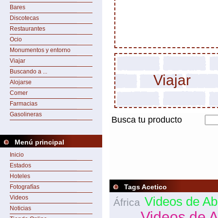
Bares
Discotecas
Restaurantes
Ocio
Monumentos y entorno
Viajar
Buscando a ...
Viajar
Alojarse
Comer
Farmacias
Gasolineras
Busca tu producto
Menú principal
Inicio
Estados
Hoteles
Tags Acetico
Fotografías
Videos
Videos de Ab
África
Noticias
Videos de 