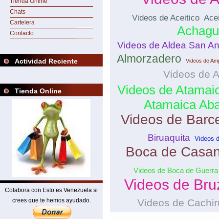
Tienda Online
Chats
Videos de Aceitico
Acei
Cartelera
Achagu
Contacto
Videos de Aldea San An
Almorzadero
Actividad Reciente
Videos de Am
Videos de 
Videos de Atamai
Tienda Online
Atamaica Aba
Videos de Barc
Biruaquita
Videos 
Boca de Casan
Videos de Boca de Guerra
Videos de Bru
Colabora con Esto es Venezuela si
crees que te hemos ayudado.
Videos de Cachir