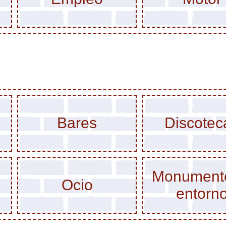
Bares
Discotec
Monument
Ocio
entorn