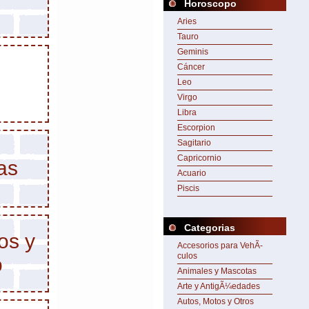
Horoscopo
Aries
Tauro
Geminis
Cáncer
Leo
Virgo
Libra
Escorpion
Sagitario
Capricornio
as
Acuario
Piscis
Categorias
os y
Accesorios para VehÃ­
culos
o
Animales y Mascotas
Arte y AntigÃ¼edades
Autos, Motos y Otros