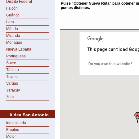
Distrito Federal
Pulse "Obtener Nueva Ruta" para obtener un
puntos distintos.
Falcón
Guárico
Lara
Mérida
Miranda
Monagas
This page can't load Goo
Nueva Esparta
Portuguesa
Sucre
Do you own this website?
Táchira
Trujillo
Vargas
Yaracuy
Zulia
Aldea San Antonio
Inmobiliaria
Empleo
Motor