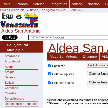
Inicio
Estados
Hoteles
Fotografías
Videos
Noticias
Ti
Esto es Venezuela
• Jueves, 6 de Agosto de 2026
• Año VI •
Aldea San Antonio
Aldea San Antonio
Aldea San 
Aldea San 
Callejero Por
Municipio
Amazonas
Aldea San Antonio
El tiempo
Vid
Anzoategui
Optimizar
Apure
Aragua
Evitar autopistas
Barinas
Bolívar
Evitar los peajes
Carabobo
Cojedes
Delta Amacuro
Seleccione en el mapa los puntos de origen 
"Obtener ruta" para ver la ruta mas eficiente
Dependencias Federales