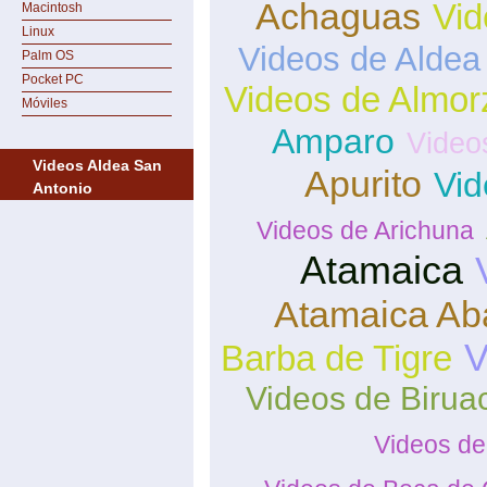
Achaguas
Vid
Macintosh
Linux
Videos de Aldea
Palm OS
Pocket PC
Videos de Almor
Móviles
Amparo
Video
Videos Aldea San
Apurito
Vid
Antonio
Videos de Arichuna
Atamaica
Atamaica Ab
V
Barba de Tigre
Videos de Birua
Videos de