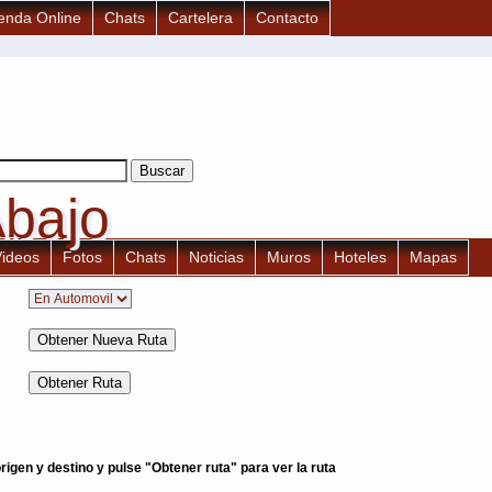
enda Online
Chats
Cartelera
Contacto
Abajo
Abajo
Videos
Fotos
Chats
Noticias
Muros
Hoteles
Mapas
igen y destino y pulse "Obtener ruta" para ver la ruta