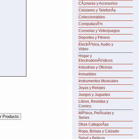
CÃ¡maras y Accesorios
Celulares y TelefonÃ­a
Coleccionables
ComputaciÃ³n
Consolas y Videojuegos
Deportes y Fitness
ElectrÃ³nica, Audio y
Video
Hogar y
ElectrodomÃ©sticos
Industrias y Oficinas
Inmuebles
Instrumentos Musicales
Joyas y Relojes
Juegos y Juguetes
Libros, Revistas y
Comics
MÃºsica, PelÃ­culas y
Series
Otras CategorÃ­as
Ropa, Bolsas y Calzado
Salud y Belleza