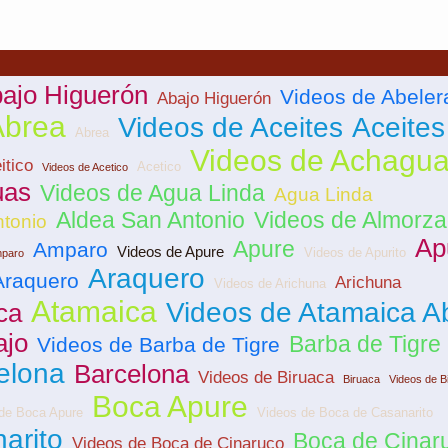
bajo Higuerón
Videos de Abeler
Abajo Higuerón
Abrea
Videos de Aceites
Aceites
Abrea
Videos de Achagu
itico
Acetico
Videos de Acetico
uas
Videos de Agua Linda
Agua Linda
Aldea San Antonio
Videos de Almorz
ntonio
Ap
Apure
Amparo
Videos de Apure
Videos de Apurito
mparo
Araquero
Araquero
Arichuna
Videos de Arichuna
Atamaica
Videos de Atamaica A
ca
ajo
Barba de Tigre
Videos de Barba de Tigre
elona
Barcelona
Videos de Biruaca
Biruaca
Videos de Bi
Boca Apure
de Boca Apure
Videos de Boca de Casanarito
arito
Boca de Cinar
Videos de Boca de Cinaruco