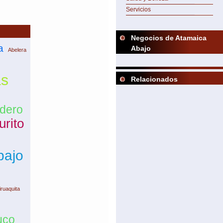
Servicios
Negocios de Atamaica
a
Abajo
Abelera
as
Relacionados
adero
urito
bajo
ruaquita
uco