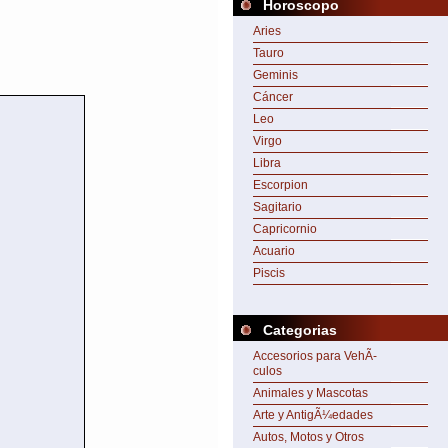
Horoscopo
Aries
Tauro
Geminis
Cáncer
Leo
Virgo
Libra
Escorpion
Sagitario
Capricornio
Acuario
Piscis
Categorias
Accesorios para VehÃ­
culos
Animales y Mascotas
Arte y AntigÃ¼edades
Autos, Motos y Otros