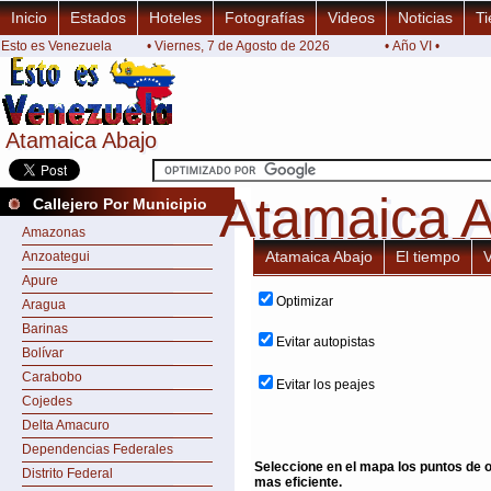
Inicio
Estados
Hoteles
Fotografías
Videos
Noticias
Ti
Esto es Venezuela
• Viernes, 7 de Agosto de 2026
• Año VI •
Atamaica Abajo
Atamaica Abajo
Atamaica 
Atamaica 
Callejero Por Municipio
Amazonas
Atamaica Abajo
El tiempo
Anzoategui
Apure
Optimizar
Aragua
Barinas
Evitar autopistas
Bolívar
Carabobo
Evitar los peajes
Cojedes
Delta Amacuro
Dependencias Federales
Seleccione en el mapa los puntos de or
Distrito Federal
mas eficiente.