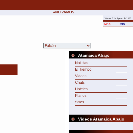
«NO VAMOS A CEDER NUNCA AL CHANTAJE 
Viernes, 7 de Agosto de 2026
MAX
MIN
Atamaica Abajo
Noticias
El Tiempo
Videos
Chats
Hoteles
Planos
Sitios
Videos Atamaica Abajo