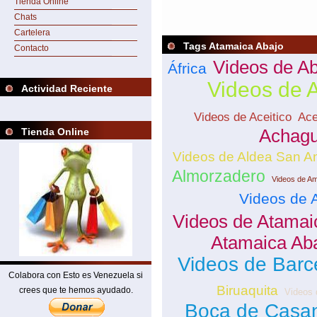
Tienda Online
Chats
Cartelera
Tags Atamaica Abajo
Contacto
Videos de A
África
Videos de 
Actividad Reciente
Videos de Aceitico
Ace
Tienda Online
Achag
Videos de Aldea San A
Almorzadero
Videos de A
Videos de 
Videos de Atamai
Atamaica Ab
Videos de Barc
Colabora con Esto es Venezuela si
Biruaquita
crees que te hemos ayudado.
Videos 
Boca de Casan