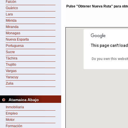
Falcón
Pulse "Obtener Nueva Ruta" para obten
Guárico
Lara
Mérida
Miranda
Monagas
Nueva Esparta
This page can't loa
Portuguesa
Sucre
Táchira
Do you own this websi
Trujillo
Vargas
Yaracuy
Zulia
Atamaica Abajo
Inmobiliaria
Empleo
Motor
Formación