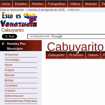
Inicio
Estados
Hoteles
Fotografías
Videos
Noticias
Ti
Esto es Venezuela
• Jueves, 6 de Agosto de 2026
• Año VI •
Cabuyarito
Cabuyarito
Cabuyarito
Cabuyarito
Hoteles Por
Municipio
Amazonas
Cabuyarito
El tiempo
Videos
F
Anzoategui
Apure
Aragua
Barinas
Bolívar
Carabobo
Cojedes
Delta Amacuro
Dependencias Federales