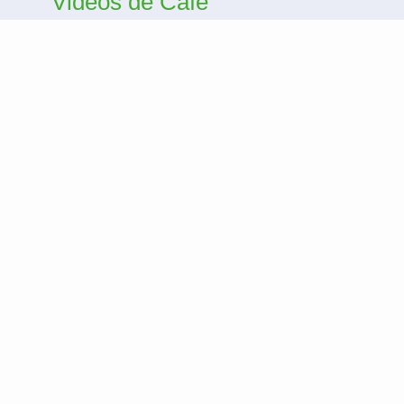
Videos de Café