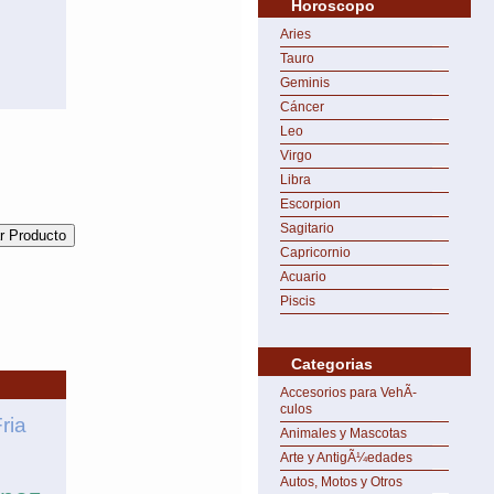
Horoscopo
Aries
Tauro
Geminis
Cáncer
Leo
Virgo
Libra
Escorpion
Sagitario
Capricornio
Acuario
Piscis
Categorias
Accesorios para VehÃ­
culos
ria
Animales y Mascotas
Arte y AntigÃ¼edades
Autos, Motos y Otros