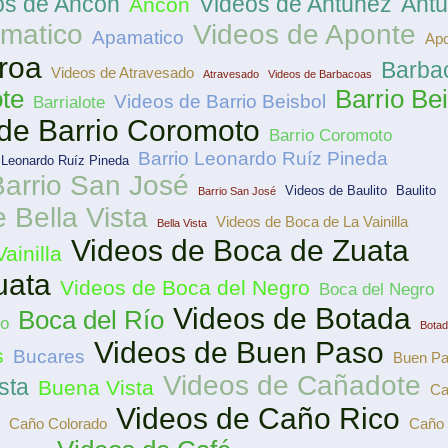
os de Ancón
Videos de Antúnez
Ant
Ancón
matico
Videos de Aponte
Apamatico
Apo
roa
Barba
Videos de Atravesado
Atravesado
Videos de Barbacoas
ote
Barrio Be
Videos de Barrio Beisbol
Barrialote
de Barrio Coromoto
Barrio Coromoto
Barrio Leonardo Ruíz Pineda
 Leonardo Ruíz Pineda
Barrio San José
Videos de Baulito
Baulito
Barrio San José
 Bella Vista
Videos de Boca de La Vainilla
Bella Vista
Videos de Boca de Zuata
ainilla
uata
Videos de Boca del Negro
Boca del Negro
Videos de Botada
Boca del Río
ío
Bota
Videos de Buen Paso
s
Bucares
Buen P
Videos de Cañadote
sta
Buena Vista
Ca
Videos de Caño Rico
Caño Colorado
Caño 