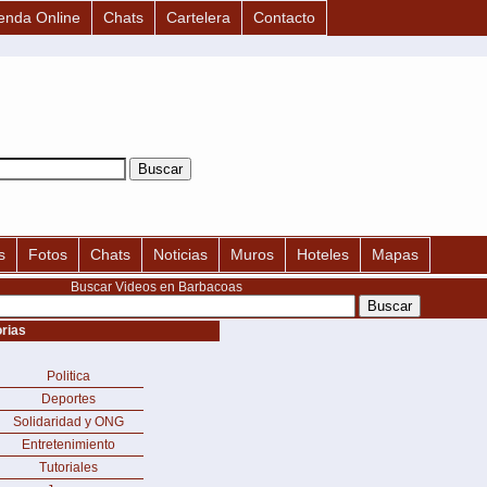
enda Online
Chats
Cartelera
Contacto
s
Fotos
Chats
Noticias
Muros
Hoteles
Mapas
Buscar Videos en Barbacoas
rias
Politica
Deportes
Solidaridad y ONG
Entretenimiento
Tutoriales