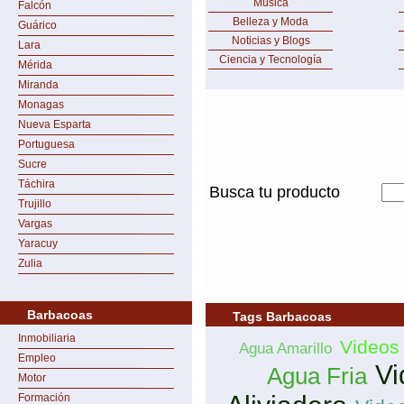
Música
Falcón
Belleza y Moda
Guárico
Noticias y Blogs
Lara
Ciencia y Tecnología
Mérida
Miranda
Monagas
Nueva Esparta
Portuguesa
Sucre
Táchira
Busca tu producto
Trujillo
Vargas
Yaracuy
Zulia
Barbacoas
Tags Barbacoas
Inmobiliaria
Videos
Agua Amarillo
Empleo
Vi
Agua Fria
Motor
Formación