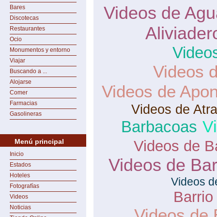
Videos de Agu
Bares
Discotecas
Aliviader
Restaurantes
Ocio
Video
Monumentos y entorno
Viajar
Videos 
Buscando a ...
Alojarse
Videos de Apon
Comer
Farmacias
Videos de Atr
Gasolineras
V
Barbacoas
Menú principal
Videos de Ba
Inicio
Videos de Ba
Estados
Hoteles
Videos d
Fotografías
Barrio
Videos
Noticias
Videos de 