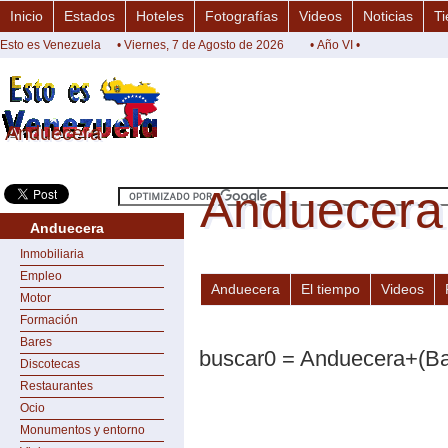
Inicio
Estados
Hoteles
Fotografías
Videos
Noticias
Ti
Esto es Venezuela
• Viernes, 7 de Agosto de 2026
• Año VI •
Anduecera
Anduecera
Anduecera
Anduecera
Anduecera
Inmobiliaria
Empleo
Anduecera
El tiempo
Videos
Motor
Formación
Bares
buscar0 = Anduecera+(Ba
Discotecas
Restaurantes
Ocio
Monumentos y entorno