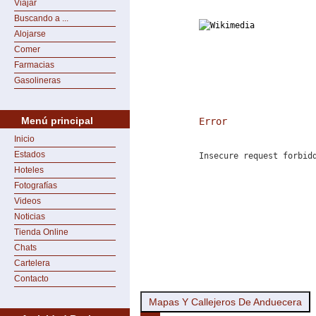
Viajar
Buscando a ...
Alojarse
Comer
Farmacias
Gasolineras
Menú principal
Error
Inicio
Estados
Insecure request forbid
Hoteles
Fotografías
Videos
Noticias
Tienda Online
Chats
Cartelera
Contacto
Mapas Y Callejeros De Anduecera