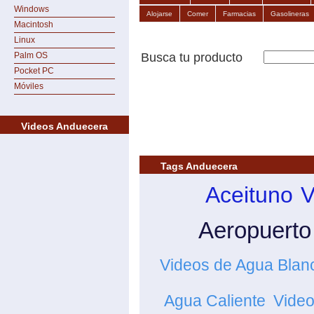
Windows
Alojarse
Comer
Farmacias
Gasolineras
Macintosh
Linux
Palm OS
Busca tu producto
Pocket PC
Móviles
Videos Anduecera
Tags Anduecera
Aceituno
V
Aeropuerto
Videos de Agua Blan
Agua Caliente
Video