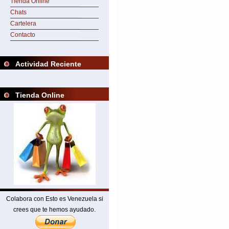
Tienda Online
Chats
Cartelera
Contacto
Actividad Reciente
Tienda Online
Colabora con Esto es Venezuela si
crees que te hemos ayudado.