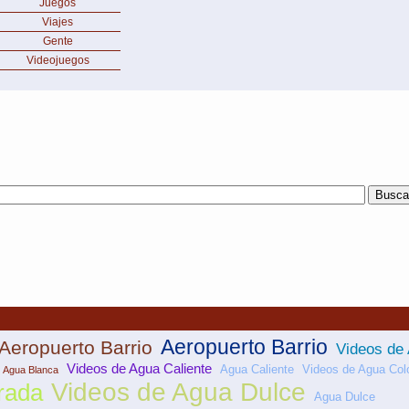
Juegos
Viajes
Gente
Videojuegos
Aeropuerto Barrio
Aeropuerto Barrio
Videos de
Videos de Agua Caliente
Agua Caliente
Videos de Agua Col
Agua Blanca
Videos de Agua Dulce
rada
Agua Dulce