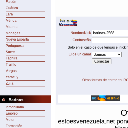
Falcón
Guárico
Lara
Mérida
Miranda
Nombre/Nick
Monagas
Nueva Esparta
Contraseña
Portuguesa
Sólo en el caso de que tengas el nick r
Sucre
Elige un canal
Táchira
Trujillo
Vargas
Yaracuy
Otras formas de entrar en IR
Zulia
Barinas
Inmobiliaria
O
Empleo
Motor
estoesvenezuela.net pone
Formación