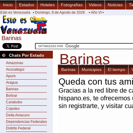
Inicio
Estados
Hoteles
Fotografías
Videos
Noticias
Ti
Esto es Venezuela
• Domingo, 9 de Agosto de 2026
• Año VI •
Barinas
Barinas
Barinas
Barinas
Chats Por Estado
Amazonas
Barinas
Municipios
El tiempo
Anzoategui
Apure
Queda con tus ami
Aragua
Gracias a la red libre de c
Barinas
Bolívar
hispano.es, te ofrecemos
Carabobo
sin registrarte, y visitar 
Cojedes
Delta Amacuro
Dependencias Federales
Distrito Federal