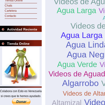
Videos de Agu
Tienda Online
Chats
Agua Larga
V
Cartelera
Contacto
Videos de
Actividad Reciente
Agua Larga 
Agua Lind
Tienda Online
Agua Neg
Agua Verde
V
Videos de Aguad
Algarrobo
V
Colabora con Esto es Venezuela
Videos de Alta
si crees que te hemos ayudado.
Video
Altamizal