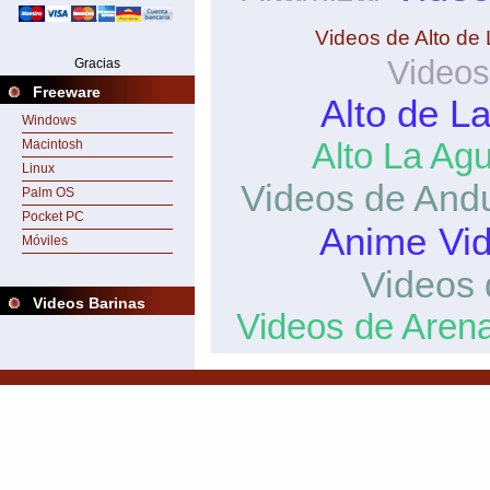
Videos de Alto de
Videos
Gracias
Freeware
Alto de L
Windows
Alto La Ag
Macintosh
Linux
Videos de And
Palm OS
Pocket PC
Anime
Vi
Móviles
Videos 
Videos Barinas
Videos de Aren