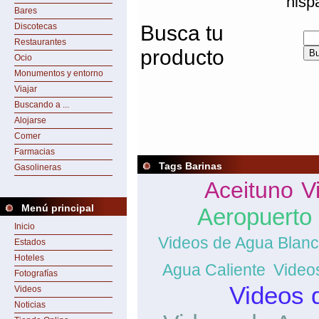
hisp
Bares
Discotecas
Busca tu
Restaurantes
producto
Ocio
Monumentos y entorno
Viajar
Buscando a ...
Alojarse
Comer
Farmacias
Tags Barinas
Gasolineras
Aceituno
V
Menú principal
Aeropuerto 
Inicio
Videos de Agua Blan
Estados
Hoteles
Agua Caliente
Video
Fotografías
Videos 
Videos
Noticias