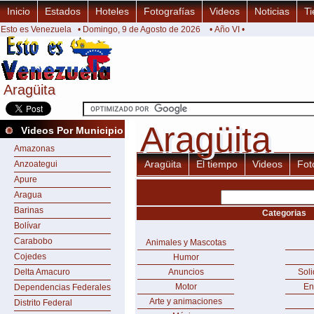
Inicio
Estados
Hoteles
Fotografías
Videos
Noticias
Ti
Esto es Venezuela
• Domingo, 9 de Agosto de 2026
• Año VI •
Aragüita
Aragüita
Aragüita
Aragüita
Videos Por Municipio
Amazonas
Aragüita
El tiempo
Videos
Fot
Anzoategui
Apure
Aragua
Barinas
Categorias
Bolívar
Carabobo
Animales y Mascotas
Cojedes
Humor
Delta Amacuro
Anuncios
Sol
Motor
En
Dependencias Federales
Arte y animaciones
Distrito Federal