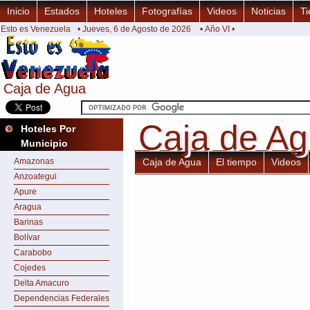
Inicio
Estados
Hoteles
Fotografías
Videos
Noticias
Ti
Esto es Venezuela
• Jueves, 6 de Agosto de 2026
• Año VI •
Caja de Agua
Caja de Agua
Caja de A
Caja de A
Hoteles Por
Municipio
Amazonas
Caja de Agua
El tiempo
Videos
Anzoategui
Apure
Aragua
Barinas
Bolívar
Carabobo
Cojedes
Delta Amacuro
Dependencias Federales