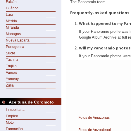
Falcón
Guárico
Lara
Mérida
Miranda
Monagas
Nueva Esparta
Portuguesa
Sucre
Táchira
Trujillo
Vargas
Yaracuy
Zulia
Aceituna de Coromoto
Inmobiliaria
Empleo
Fotos de Amazonas
Motor
Formación
Fotos de Anzoategui