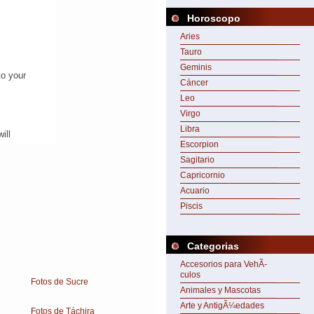
Horoscopo
Aries
Tauro
Geminis
Cáncer
Leo
Virgo
Libra
Escorpion
Sagitario
Capricornio
Acuario
Piscis
Categorias
Accesorios para VehÃ­
culos
Fotos de Sucre
Animales y Mascotas
Arte y AntigÃ¼edades
Fotos de Táchira