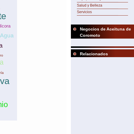
Salud y Belleza
Servicios
te
ícora
Negocios de Aceituna de
Agua
Coromoto
a
Relacionados
ro
a
ría
iva
nio