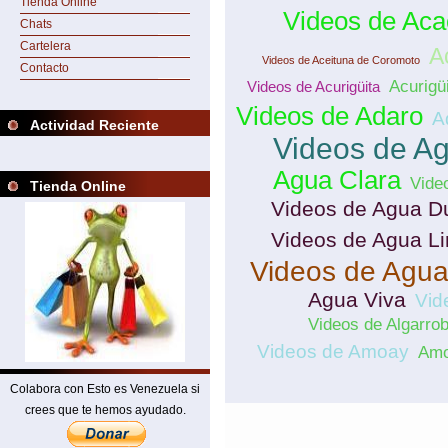
Tienda Online
Videos de Ac
Chats
Cartelera
A
Videos de Aceituna de Coromoto
Contacto
Acurigü
Videos de Acurigüita
Videos de Adaro
A
Actividad Reciente
Videos de A
Agua Clara
Vide
Tienda Online
Videos de Agua D
Videos de Agua L
Videos de Agu
Agua Viva
Vid
Videos de Algarrob
Videos de Amoay
Am
Colabora con Esto es Venezuela si
crees que te hemos ayudado.