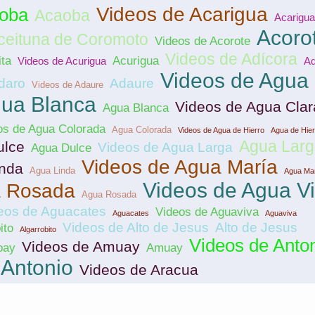
Videos de Acarigua
aoba
Acaoba
Acarigua
Acoro
ceituna de Coromoto
Videos de Acorote
Videos de Adícora
ita
Acurigua
Videos de Acurigua
Ad
Videos de Agua
daro
Adaure
Videos de Adaure
gua Blanca
Videos de Agua Clar
Agua Blanca
os de Agua Colorada
Agua Colorada
Videos de Agua de Hierro
Agua de Hier
Agua Larg
ulce
Videos de Agua Larga
Agua Dulce
Videos de Agua María
inda
Agua Linda
Agua Ma
Videos de Agua V
a Rosada
Agua Rosada
eos de Aguacates
Videos de Aguaviva
Aguacates
Aguaviva
Videos de Alto de Jesus
Alto de Jesus
ito
Algarrobito
Videos de Anto
Videos de Amuay
oay
Amuay
Antonio
Videos de Aracua