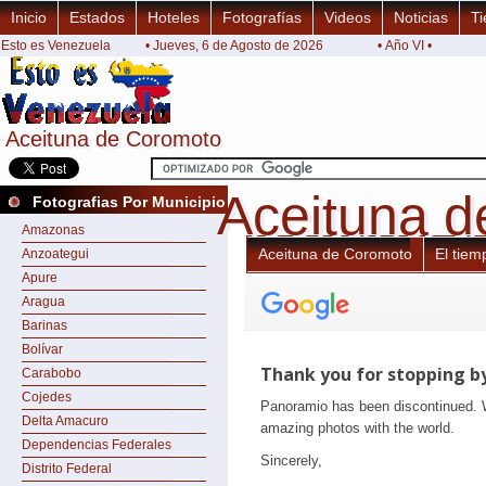
Inicio
Estados
Hoteles
Fotografías
Videos
Noticias
Ti
Esto es Venezuela
• Jueves, 6 de Agosto de 2026
• Año VI •
Aceituna de Coromoto
Aceituna de Coromoto
Aceituna 
Aceituna 
Fotografias Por Municipio
Amazonas
Aceituna de Coromoto
El tiem
Anzoategui
Apure
Aragua
Barinas
Bolívar
Carabobo
Cojedes
Delta Amacuro
Dependencias Federales
Distrito Federal