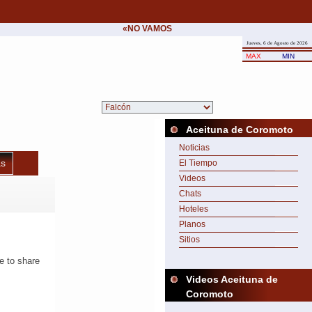
«NO VAMOS A CEDER NUNCA AL CHANTAJE D
Jueves, 6 de Agosto de 2026
MAX
MIN
Aceituna de Coromoto
Noticias
s
El Tiempo
Videos
Chats
Hoteles
Planos
Sitios
Videos Aceituna de
Coromoto