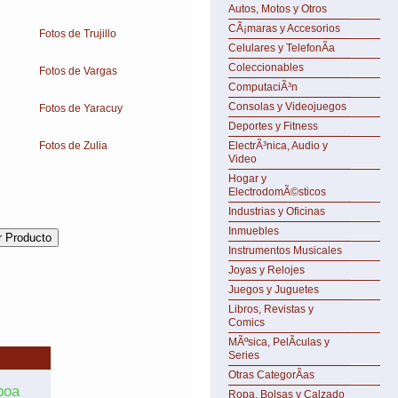
Autos, Motos y Otros
CÃ¡maras y Accesorios
Fotos de Trujillo
Celulares y TelefonÃ­a
Coleccionables
Fotos de Vargas
ComputaciÃ³n
Consolas y Videojuegos
Fotos de Yaracuy
Deportes y Fitness
Fotos de Zulia
ElectrÃ³nica, Audio y
Video
Hogar y
ElectrodomÃ©sticos
Industrias y Oficinas
Inmuebles
Instrumentos Musicales
Joyas y Relojes
Juegos y Juguetes
Libros, Revistas y
Comics
MÃºsica, PelÃ­culas y
Series
Otras CategorÃ­as
boa
Ropa, Bolsas y Calzado