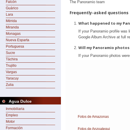
Falcón
Guárico
Lara
Mérida
Miranda
Monagas
Nueva Esparta
Portuguesa
Sucre
Táchira
Trujillo
Vargas
Yaracuy
Zulia
Agua Dulce
Inmobiliaria
Empleo
Fotos de Amazonas
Motor
Formación
Fotos de Anzoategui