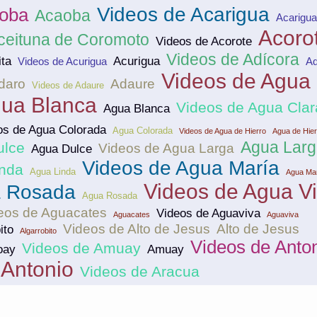
Videos de Acarigua
aoba
Acaoba
Acarigua
Acoro
ceituna de Coromoto
Videos de Acorote
Videos de Adícora
ita
Acurigua
Videos de Acurigua
Ad
Videos de Agua
daro
Adaure
Videos de Adaure
gua Blanca
Videos de Agua Clar
Agua Blanca
os de Agua Colorada
Agua Colorada
Videos de Agua de Hierro
Agua de Hier
Agua Larg
ulce
Videos de Agua Larga
Agua Dulce
Videos de Agua María
inda
Agua Linda
Agua Ma
Videos de Agua V
a Rosada
Agua Rosada
eos de Aguacates
Videos de Aguaviva
Aguacates
Aguaviva
Videos de Alto de Jesus
Alto de Jesus
ito
Algarrobito
Videos de Anto
Videos de Amuay
oay
Amuay
Antonio
Videos de Aracua