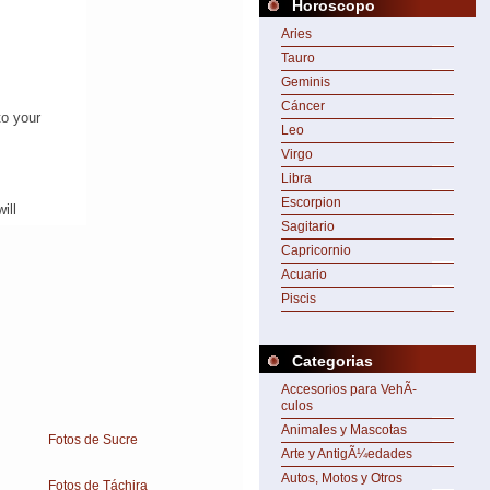
Horoscopo
Aries
Tauro
Geminis
Cáncer
Leo
Virgo
Libra
Escorpion
Sagitario
Capricornio
Acuario
Piscis
Categorias
Accesorios para VehÃ­
culos
Animales y Mascotas
Fotos de Sucre
Arte y AntigÃ¼edades
Autos, Motos y Otros
Fotos de Táchira