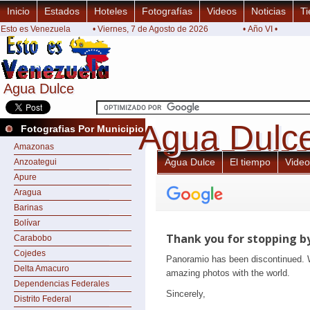
Inicio
Estados
Hoteles
Fotografías
Videos
Noticias
Ti
Esto es Venezuela
• Viernes, 7 de Agosto de 2026
• Año VI •
Agua Dulce
Agua Dulce
Agua Dulc
Agua Dulc
Fotografias Por Municipio
Amazonas
Agua Dulce
El tiempo
Video
Anzoategui
Apure
Aragua
Barinas
Bolívar
Carabobo
Cojedes
Delta Amacuro
Dependencias Federales
Distrito Federal