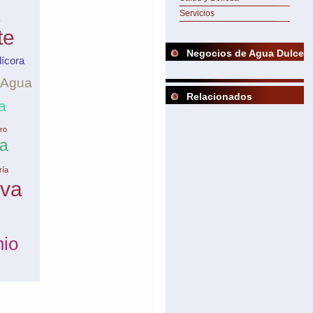
Servicios
te
Negocios de Agua Dulce
ícora
Agua
Relacionados
a
ro
a
ría
iva
nio