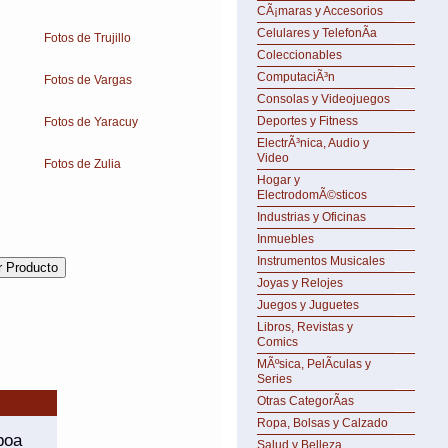
CÃ¡maras y Accesorios
Celulares y TelefonÃ­a
Fotos de Trujillo
Coleccionables
ComputaciÃ³n
Fotos de Vargas
Consolas y Videojuegos
Deportes y Fitness
Fotos de Yaracuy
ElectrÃ³nica, Audio y
Video
Fotos de Zulia
Hogar y
ElectrodomÃ©sticos
Industrias y Oficinas
Inmuebles
Instrumentos Musicales
Joyas y Relojes
Juegos y Juguetes
Libros, Revistas y
Comics
MÃºsica, PelÃ­culas y
Series
Otras CategorÃ­as
Ropa, Bolsas y Calzado
boa
Salud y Belleza