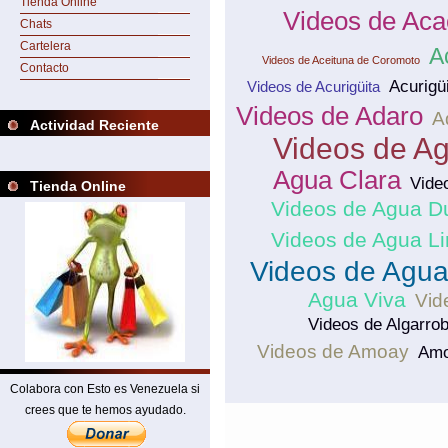
Tienda Online
Videos de Ac
Chats
Cartelera
A
Videos de Aceituna de Coromoto
Contacto
Acurigü
Videos de Acurigüita
Videos de Adaro
A
Actividad Reciente
Videos de A
Agua Clara
Vide
Tienda Online
Videos de Agua D
Videos de Agua L
Videos de Agu
Agua Viva
Vid
Videos de Algarrob
Videos de Amoay
Am
Colabora con Esto es Venezuela si
crees que te hemos ayudado.