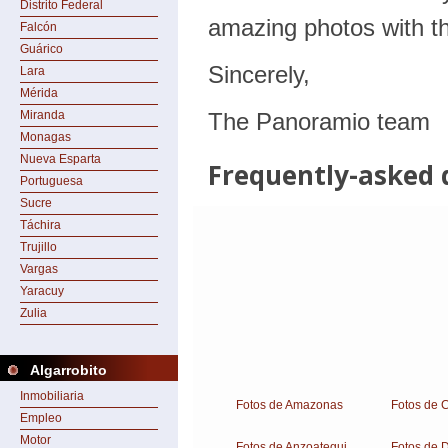
Distrito Federal
Falcón
Guárico
Lara
Mérida
Miranda
Monagas
Nueva Esparta
Portuguesa
Sucre
Táchira
Trujillo
Vargas
Yaracuy
Zulia
Algarrobito
Inmobiliaria
Fotos de Amazonas
Fotos de 
Empleo
Motor
Fotos de Anzoategui
Fotos de 