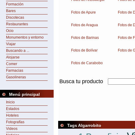
Formación
Bares
Fotos de Apure
Fotos de 
Discotecas
Restaurantes
Fotos de Aragua
Fotos de D
Ocio
Monumentos y entorno
Fotos de Barinas
Fotos de 
Viajar
Fotos de Bolívar
Fotos de 
Buscando a ...
Alojarse
Fotos de Carabobo
Comer
Farmacias
Gasolineras
Busca tu producto
Menú principal
Inicio
Estados
Hoteles
Fotografías
Tags Algarrobito
Videos