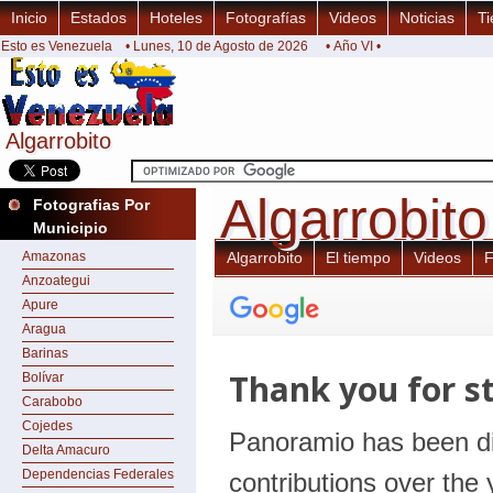
Inicio
Estados
Hoteles
Fotografías
Videos
Noticias
Ti
Esto es Venezuela
• Lunes, 10 de Agosto de 2026
• Año VI •
Algarrobito
Algarrobito
Algarrobito
Algarrobito
Fotografias Por
Municipio
Amazonas
Algarrobito
El tiempo
Videos
F
Anzoategui
Apure
Aragua
Barinas
Bolívar
Carabobo
Cojedes
Delta Amacuro
Dependencias Federales