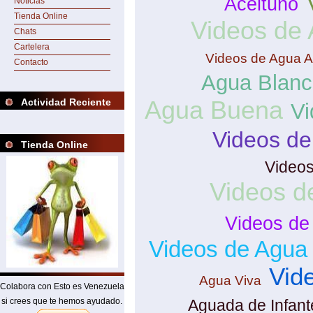
Aceituno
Noticias
Tienda Online
Videos de 
Chats
Cartelera
Videos de Agua A
Contacto
Agua Blan
Agua Buena
Actividad Reciente
Vi
Videos de
Tienda Online
Videos
Videos d
Videos de
Videos de Agua 
Vid
Agua Viva
Colabora con Esto es Venezuela
si crees que te hemos ayudado.
Aguada de Infant