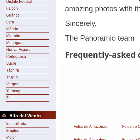
Distrito Federal
Falcón
Guárico
Lara
Mérida
Miranda
Monagas
Nueva Esparta
Portuguesa
Sucre
Táchira
Trujillo
Vargas
Yaracuy
Zulia
Alto del Viento
Inmobiliaria
Fotos de Amazonas
Fotos de 
Empleo
Motor
Fotos de Anzoategui
Fotos de 