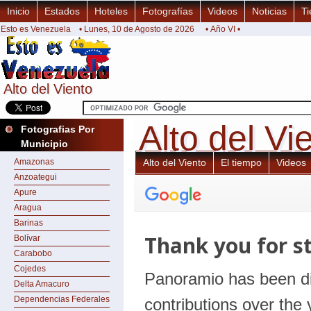
Inicio
Estados
Hoteles
Fotografías
Videos
Noticias
Ti
Esto es Venezuela
• Lunes, 10 de Agosto de 2026
• Año VI •
Alto del Viento
Alto del Viento
Alto del Vi
Alto del Vi
Fotografias Por
Municipio
Amazonas
Alto del Viento
El tiempo
Videos
Anzoategui
Apure
Aragua
Barinas
Bolívar
Carabobo
Cojedes
Delta Amacuro
Dependencias Federales