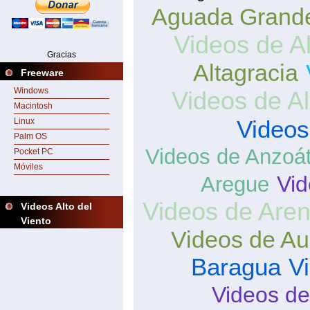
Aguada Grand
Videos de Al
Gracias
Altagracia
Freeware
Windows
Videos de Al
Macintosh
Videos
Linux
Palm OS
Videos de Anzoá
Pocket PC
Móviles
Vid
Aregue
Videos de Areni
Videos Alto del
Viento
Videos de Aur
Baragua
V
Videos d