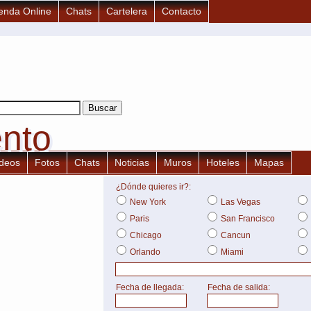
enda Online
Chats
Cartelera
Contacto
ento
ento
ideos
Fotos
Chats
Noticias
Muros
Hoteles
Mapas
¿Dónde quieres ir?:
New York
Las Vegas
Paris
San Francisco
Chicago
Cancun
Orlando
Miami
Fecha de llegada:
Fecha de salida: