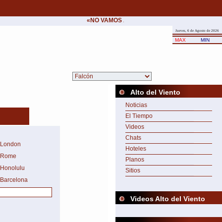
«NO VAMOS A CEDER NUNCA AL CHANTAJE D
Jueves, 6 de Agosto de 2026
MAX
MIN
Alto del Viento
Noticias
El Tiempo
Videos
Chats
London
Hoteles
Rome
Planos
Honolulu
Sitios
Barcelona
Videos Alto del Viento