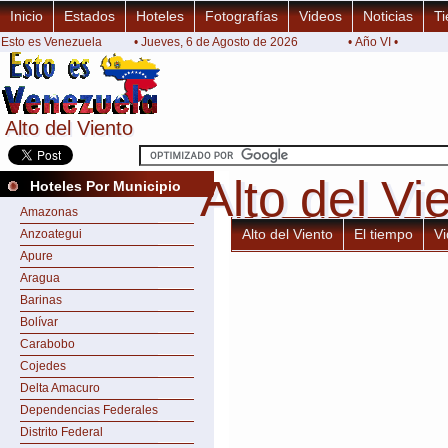
Inicio
Estados
Hoteles
Fotografías
Videos
Noticias
Ti
Esto es Venezuela
• Jueves, 6 de Agosto de 2026
• Año VI •
Alto del Viento
Alto del Viento
Alto del Vi
Alto del Vi
Hoteles Por Municipio
Amazonas
Alto del Viento
El tiempo
V
Anzoategui
Apure
Aragua
Barinas
Bolívar
Carabobo
Cojedes
Delta Amacuro
Dependencias Federales
Distrito Federal