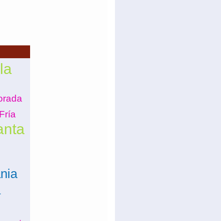
la
orada
Fría
anta
nia
a