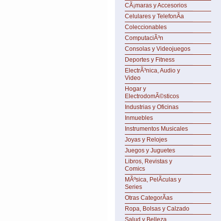
CÃ¡maras y Accesorios
Celulares y TelefonÃ­a
Coleccionables
ComputaciÃ³n
Consolas y Videojuegos
Deportes y Fitness
ElectrÃ³nica, Audio y
Video
Hogar y
ElectrodomÃ©sticos
Industrias y Oficinas
Inmuebles
Instrumentos Musicales
Joyas y Relojes
Juegos y Juguetes
Libros, Revistas y
Comics
MÃºsica, PelÃ­culas y
Series
Otras CategorÃ­as
Ropa, Bolsas y Calzado
Salud y Belleza