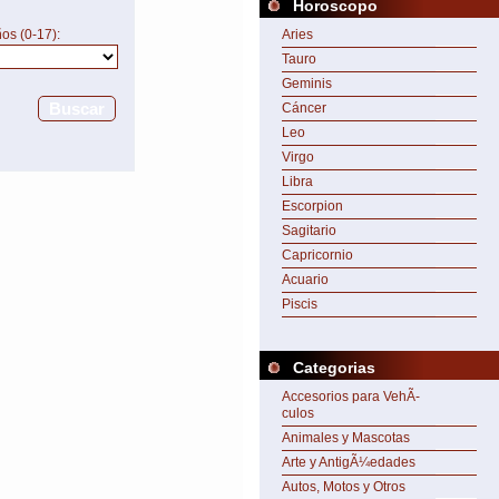
Horoscopo
os (0-17):
Aries
Tauro
Geminis
Buscar
Cáncer
Leo
Virgo
Libra
Escorpion
Sagitario
Capricornio
Acuario
Piscis
Categorias
Accesorios para VehÃ­
culos
Animales y Mascotas
Arte y AntigÃ¼edades
Autos, Motos y Otros